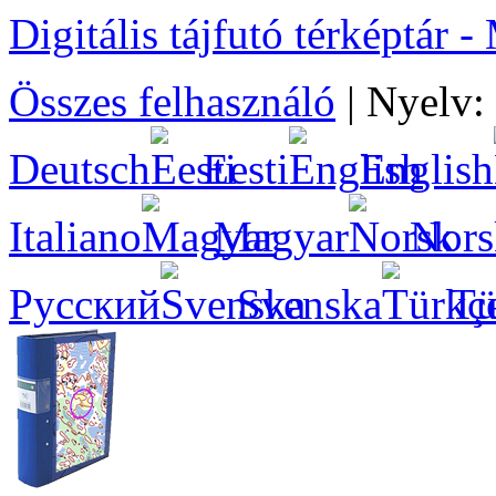
Digitális tájfutó térképtár 
Összes felhasználó
|
Nyelv:
Deutsch
Eesti
English
Italiano
Magyar
Nors
Русский
Svenska
Tü