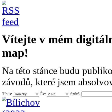
Vítejte v mém digitá
map!
Na této stánce budu publiko
závodů, které jsem absolvov
Típus:
Év:
Szűrő: