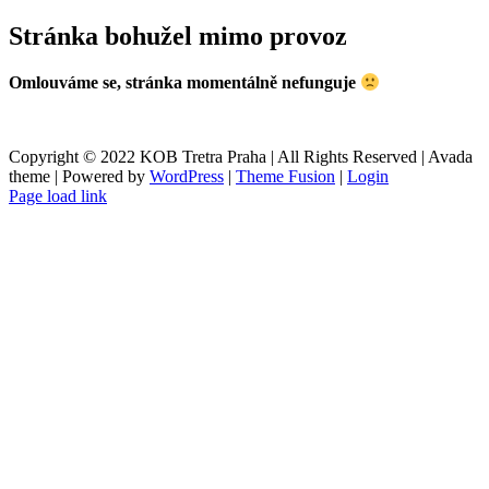
Přeskočit
Stránka bohužel mimo provoz
na
obsah
Omlouváme se, stránka momentálně nefunguje
Copyright © 2022 KOB Tretra Praha | All Rights Reserved | Avada
theme | Powered by
WordPress
|
Theme Fusion
|
Login
Page load link
Přejít
nahoru