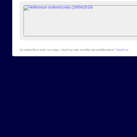
Jsi vlastníkem práv na mapu, která by zde neměla být publikována?
Napiš mi
.