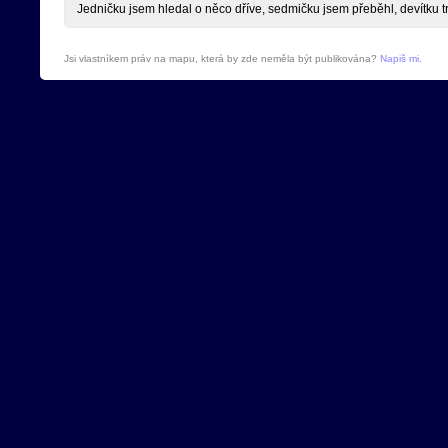
Jedničku jsem hledal o něco dříve, sedmičku jsem přeběhl, devítku tr
Jsi vlastníkem práv na mapu, která by zde neměla být publikována?
Napiš mi
.