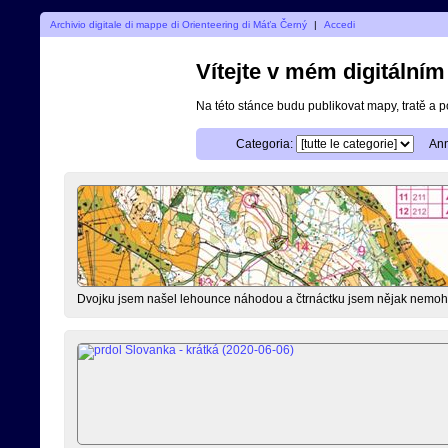
Archivio digitale di mappe di Orienteering di Máťa Černý
|
Accedi
Vítejte v mém digitální
Na této stánce budu publikovat mapy, tratě a 
Categoria:
Ann
Dvojku jsem našel lehounce náhodou a čtrnáctku jsem nějak nemohl 