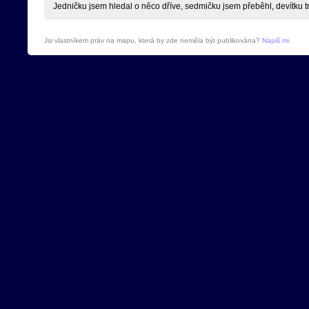
Jedničku jsem hledal o něco dříve, sedmičku jsem přeběhl, devítku tr
Jsi vlastníkem práv na mapu, která by zde neměla být publikována?
Napiš mi
.