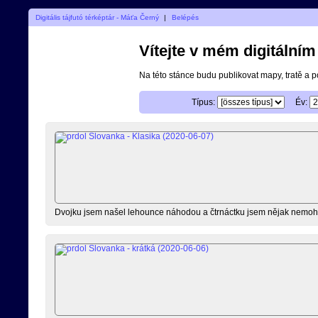
Digitális tájfutó térképtár - Máťa Černý
|
Belépés
Vítejte v mém digitální
Na této stánce budu publikovat mapy, tratě a 
Típus:
Év:
Dvojku jsem našel lehounce náhodou a čtrnáctku jsem nějak nemohl 