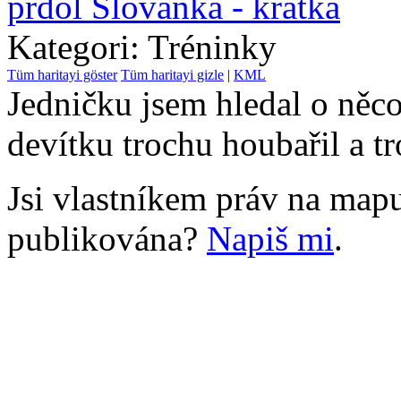
prdol Slovanka - krátká
Kategori: Tréninky
Tüm haritayi göster
Tüm haritayi gizle
|
KML
Jedničku jsem hledal o něco
devítku trochu houbařil a tr
Jsi vlastníkem práv na mapu
publikována?
Napiš mi
.