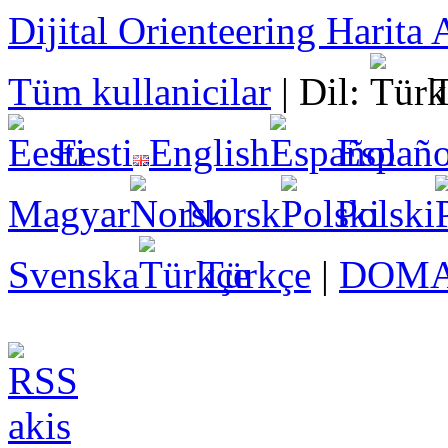
Dijital Orienteering Harita
Tüm kullanicilar
|
Dil:
Eesti
English
Españo
Magyar
Norsk
Polski
Svenska
Türkçe
|
DOMA 