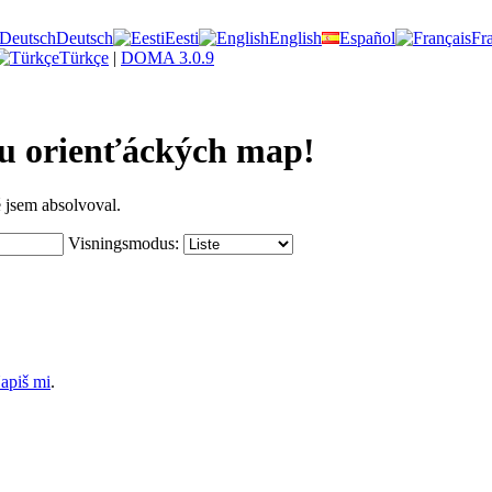
Deutsch
Eesti
English
Español
Fr
Türkçe
|
DOMA 3.0.9
vu orienťáckých map!
é jsem absolvoval.
Visningsmodus:
apiš mi
.