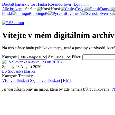
Digitalt kartarkiv for Hanka Rosendorfová
|
Logg inn
Alle brukere
|
Språk:
Norsk
Česky
Dansk
Polski
Português
Русский
Svenska
Vítejte v mém digitálním archí
Na této stánce budu publikovat mapy, tratě a postupy ze závodů, kter
Kategori:
År:
Filter:
Søndag 23 August 2020
LS Slovanka klasika
Kategori: Tréninky
Vis oversiktskart
Skjul oversiktskart
|
KML
Jsi vlastníkem práv na mapu, která by zde neměla být publikována?
N