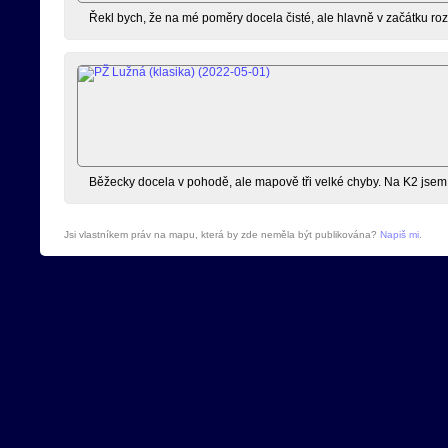
Řekl bych, že na mé poměry docela čisté, ale hlavně v začátku r
Běžecky docela v pohodě, ale mapově tři velké chyby. Na K2 jsem s
Jsi vlastníkem práv na mapu, která by zde neměla být publikována?
Napiš mi
.