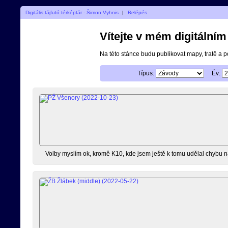
Digitális tájfutó térképtár - Šimon Vyhnis
|
Belépés
Vítejte v mém digitální
Na této stánce budu publikovat mapy, tratě a 
Típus:
Év:
Volby myslím ok, kromě K10, kde jsem ještě k tomu udělal chybu na