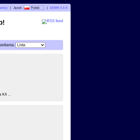
wnicy
|
Język:
Polski
|
DOMA 3.0.9
p!
etlania:
 K4 ...