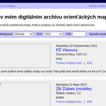
nis
|
Zaloguj
Wszyscy użytko
e v mém digitálním archívu orienťáckých ma
ce budu publikovat mapy, tratě a postupy ze závodů, které jsem absolvoval.
Kategoria:
Rok:
Filtr:
Sposób wyświ
Niedziela 23 Października 2022
PŽ Všenory
Červená Hlína, VSP, CZ
long
Pokaż podgląd map
|
KML
jsem ještě k tomu udělal chybu na cestě. Pak ještě dvě menší kličky na K4 a K7 (na
Niedziela 22 Maja 2022
ŽB Žlábek (middle)
Žlábek, Kladno, CZ
krátká
Pokaż podgląd map
|
KML