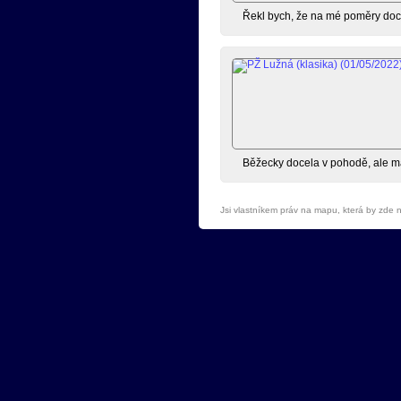
Řekl bych, že na mé poměry doce
Běžecky docela v pohodě, ale map
Jsi vlastníkem práv na mapu, která by zde