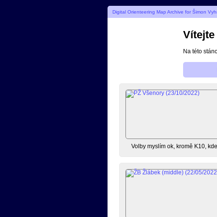
Digital Orienteering Map Archive for Šimon Vyh
Vítejt
Na této stán
Volby myslím ok, kromě K10, kde 