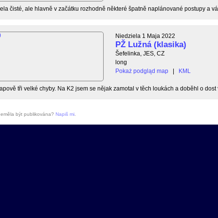
la čisté, ale hlavně v začátku rozhodně některé špatně naplánované postupy a vá
Niedziela 1 Maja 2022
PŽ Lužná (klasika)
Šefelinka, JES, CZ
long
Pokaż podgląd map
|
KML
ově tři velké chyby. Na K2 jsem se nějak zamotal v těch loukách a doběhl o dost ví
 neměla být publikována?
Napiš mi
.