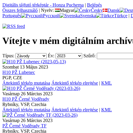
Digitális tájfutó térképtár - Honza Pucherna
|
Belépés
Összes felhasználó
|
Nyelv:
Magyar
Česky
Dansk
Português
Русский
Svenska
Türkçe
|
Vítejte v mém digitálním archí
Típus:
Év:
Szűrő:
Szombat 13 Május 2023
H10 PŽ Lubenec
PGP, CZE
Áttekintő térkép mutatása
Áttekintő térkép elrejtése
|
KML
Vasárnap 26 Március 2023
H10 PŽ Černé Voděrady
Rybníky, VSP, Czechia
Áttekintő térkép mutatása
Áttekintő térkép elrejtése
|
KML
Vasárnap 26 Március 2023
PŽ Černé Voděrady TF
Rybníky, VSP, Czechia