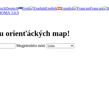
Deutsch
Eesti
English
Español
Français
DOMA 3.0.9
vu orienťáckých map!
Megjelenítési mód: