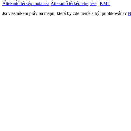
Áttekintő térkép mutatása
Áttekintő térkép elrejtése
|
KML
Jsi vlastníkem práv na mapu, která by zde neměla být publikována?
N