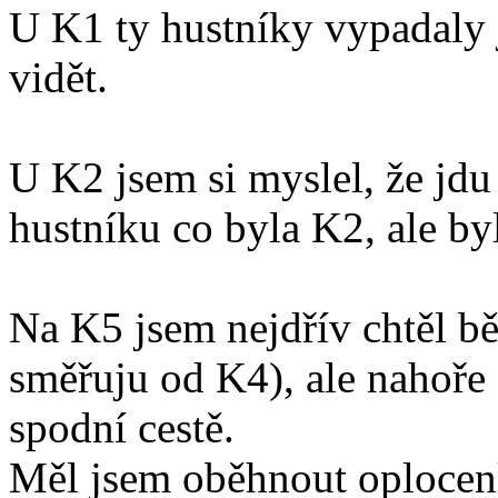
U K1 ty hustníky vypadaly j
vidět.
U K2 jsem si myslel, že jdu
hustníku co byla K2, ale by
Na K5 jsem nejdřív chtěl běž
směřuju od K4), ale nahoře s
spodní cestě.
Měl jsem oběhnout oplocenku