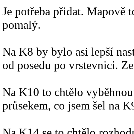
Je potřeba přidat. Mapově to
pomalý.
Na K8 by bylo asi lepší nas
od posedu po vrstevnici. Ze
Na K10 to chtělo vyběhnout
průsekem, co jsem šel na K
Na K14 se to chtělo rozhodn