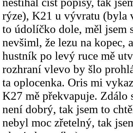
nestíhal číst popisy, tak js
rýze), K21 u vývratu (byla 
to údolíčko dole, měl jsem s
nevšiml, že lezu na kopec, a
hustník po levý ruce mě utv
rozhraní vlevo by šlo prohlá
ta oplocenka. Oris mi vyka
K27 mě překvapuje. Zdálo s
není dobrý, tak jsem to chtě
nebyl moc zřetelný, tak jsem