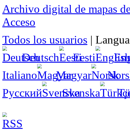
Archivo digital de mapas d
Acceso
Todos los usuarios
|
Langua
Deutsch
Eesti
Eng
Italiano
Magyar
Nors
Русский
Svenska
Tü