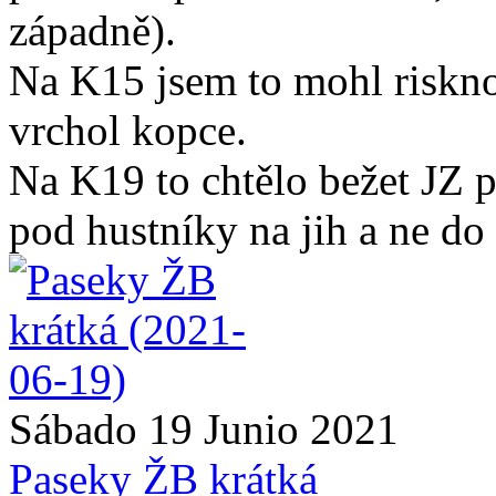
západně).
Na K15 jsem to mohl riskno
vrchol kopce.
Na K19 to chtělo bežet JZ p
pod hustníky na jih a ne do
Sábado 19 Junio 2021
Paseky ŽB krátká