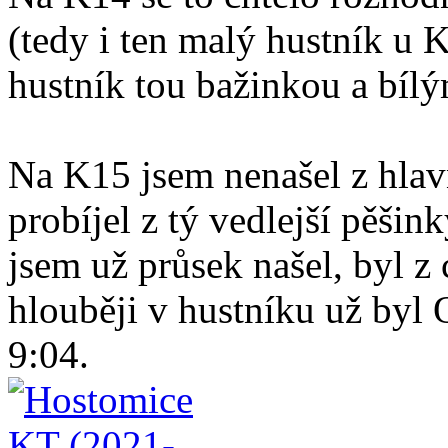
(tedy i ten malý hustník u K
hustník tou bažinkou a bíl
Na K15 jsem nenašel z hlavn
probíjel z tý vedlejší pěši
jsem už průsek našel, byl 
hlouběji v hustníku už byl 
9:04.