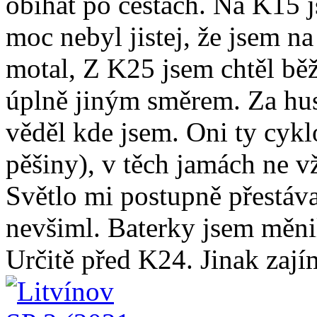
obíhat po cestách. Na K15 j
moc nebyl jistej, že jsem n
motal, Z K25 jsem chtěl běže
úplně jiným směrem. Za hus
věděl kde jsem. Oni ty cykl
pěšiny), v těch jamách ne v
Světlo mi postupně přestával
nevšiml. Baterky jsem měni
Určitě před K24. Jinak zají