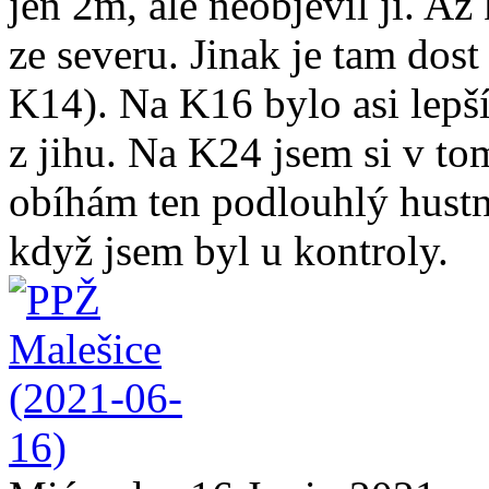
jen 2m, ale neobjevil ji. Až
ze severu. Jinak je tam do
K14). Na K16 bylo asi lepší
z jihu. Na K24 jsem si v to
obíhám ten podlouhlý hustní
když jsem byl u kontroly.