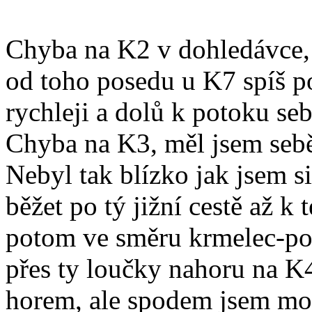
Chyba na K2 v dohledávce, 
od toho posedu u K7 spíš po
rychleji a dolů k potoku s
Chyba na K3, měl jsem sebě
Nebyl tak blízko jak jsem s
běžet po tý jižní cestě až k
potom ve směru krmelec-pos
přes ty loučky nahoru na K4
horem, ale spodem jsem moc 