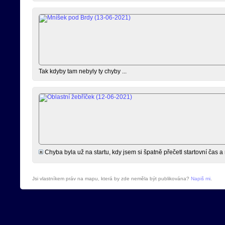
Tak kdyby tam nebyly ty chyby ...
Chyba byla už na startu, kdy jsem si špatně přečetl startovní čas a m
Jsi vlastníkem práv na mapu, která by zde neměla být publikována?
Napiš mi
.