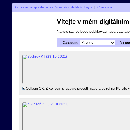
Archive numérique de cartes d'orientation de Martin Hejna
|
Connexion
Vítejte v mém digitální
Na této stánce budu publikovat mapy, tratě a 
Catégorie:
Année
Celkem OK. Z K5 jsem si špatně přečetl mapu a běžel na K9, ale všim