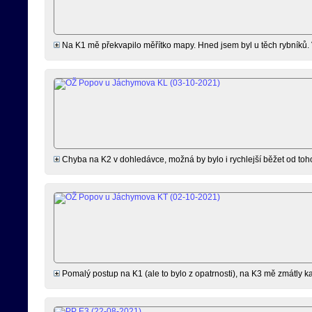
Na K1 mě překvapilo měřítko mapy. Hned jsem byl u těch rybníků. V
Chyba na K2 v dohledávce, možná by bylo i rychlejší běžet od toho 
Pomalý postup na K1 (ale to bylo z opatrnosti), na K3 mě zmátly kam