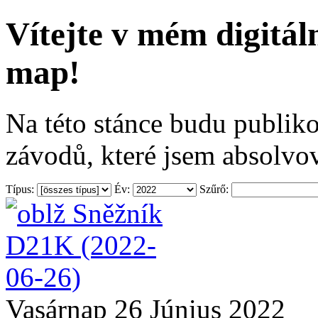
Vítejte v mém digitá
map!
Na této stánce budu publiko
závodů, které jsem absolvov
Típus:
Év:
Szűrő:
Vasárnap 26 Június 2022