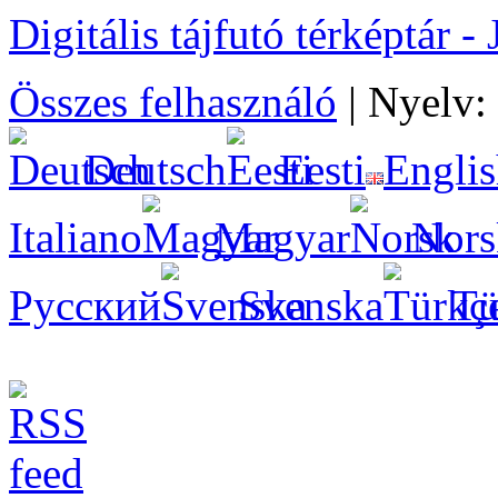
Digitális tájfutó térképtár 
Összes felhasználó
|
Nyelv:
Deutsch
Eesti
Engli
Italiano
Magyar
Nors
Русский
Svenska
Tü