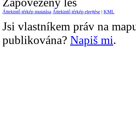
Zapovězený les
Áttekintő térkép mutatása
Áttekintő térkép elrejtése
|
KML
Jsi vlastníkem práv na mapu
publikována?
Napiš mi
.