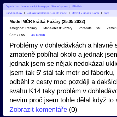
Digitalní archív orienťáckých map pro Šimon Vyhnis
|
Přihlásit
Skrýt postupy
|
Zobrazit náhled na Google mapě
|
Otevřít v Google Earth
|
Zpět
Model MČR krátká-Požáry (25.05.2022)
Kategorie:
Tréninky
Mapa/oblast:
Požáry
Pořadatel:
TSM
Země:
Čas:
77:55
3D Rerun
Problémy v dohledávkách a hlavně s
zmateně pobíhal okolo a jednak jse
jednak jsem se nějak nedokázal uklid
jsem tak 5' stál tak metr od fábork
odběhl z cesty moc později a dakšíc
svahu K14 taky problém v dohledávce
nevim proč jsem tohle dělal když to 
Zobrazit komentáře
(
0
)