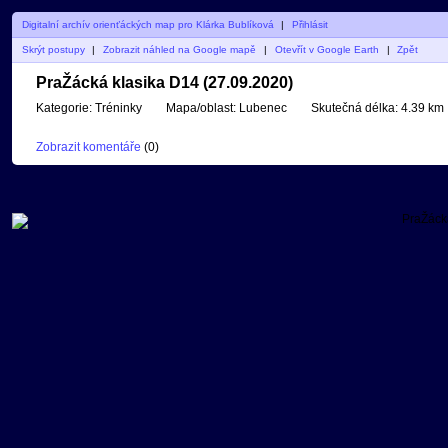
Digitalní archív orienťáckých map pro Klárka Bublíková
|
Přihlásit
Skrýt postupy
|
Zobrazit náhled na Google mapě
|
Otevřít v Google Earth
|
Zpět
PraŽácká klasika D14 (27.09.2020)
Kategorie:
Tréninky
Mapa/oblast:
Lubenec
Skutečná délka:
4.39 km
Zobrazit komentáře
(
0
)