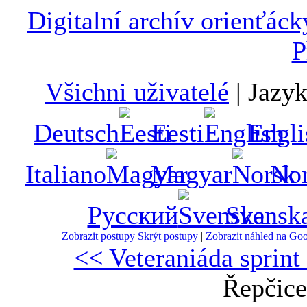
Digitalní archív orienťá
P
Všichni uživatelé
|
Jazy
Deutsch
Eesti
Engli
Italiano
Magyar
No
Русский
Svensk
Zobrazit postupy
Skrýt postupy
|
Zobrazit náhled na Go
<< Veteraniáda sprin
Řepčice