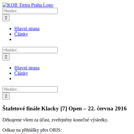
Přeskočit
na
Hledat:
obsah
Hlavní strana
Články
Hledat:
Hlavní strana
Články
Hledat:
Štafetové finále Klacky [7] Open – 22. června 2016
Děkujeme všem za účast, zveřejněny konečné výsledky.
Odkaz na přihlášky přes ORIS: