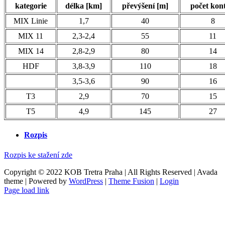
kategorie
délka [km]
převýšení [m]
počet kont
MIX Linie
1,7
40
8
MIX 11
2,3-2,4
55
11
MIX 14
2,8-2,9
80
14
HDF
3,8-3,9
110
18
3,5-3,6
90
16
T3
2,9
70
15
T5
4,9
145
27
Rozpis
Rozpis ke stažení zde
Copyright © 2022 KOB Tretra Praha | All Rights Reserved | Avada
theme | Powered by
WordPress
|
Theme Fusion
|
Login
Page load link
Přejít
nahoru