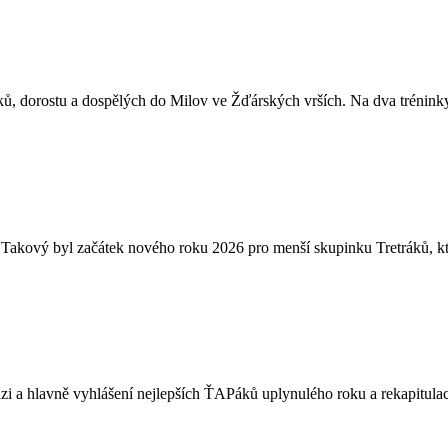
ků, dorostu a dospělých do Milov ve Žďárských vrších. Na dva tréninky s
Takový byl začátek nového roku 2026 pro menší skupinku Tretráků, kteř
zi a hlavně vyhlášení nejlepších ŤAPáků uplynulého roku a rekapitulaci 