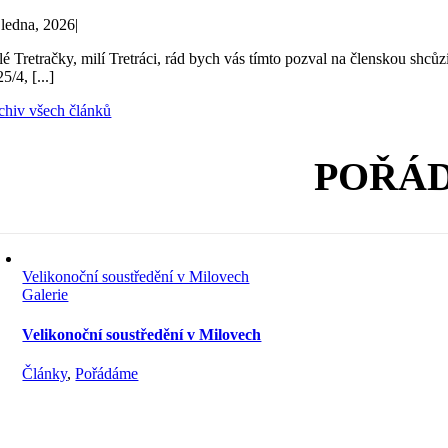
 ledna, 2026
|
lé Tretračky, milí Tretráci, rád bych vás tímto pozval na členskou shc
5/4, [...]
chiv všech článků
POŘÁD
Velikonoční soustředění v Milovech
Galerie
Velikonoční soustředění v Milovech
Články
,
Pořádáme