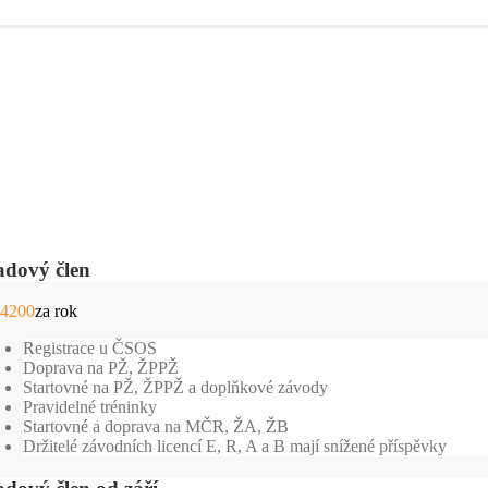
dový člen
č
4200
za rok
Registrace u ČSOS
Doprava na PŽ, ŽPPŽ
Startovné na PŽ, ŽPPŽ a
doplňkové závody
Pravidelné tréninky
Startovné a doprava na MČR, ŽA, ŽB
Držitelé závodních licencí E, R, A a B mají snížené příspěvky