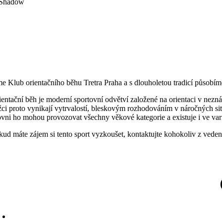
me Klub orientačního běhu Tretra Praha a s dlouholetou tradicí působí
ientační běh je moderní sportovní odvětví založené na orientaci v ne
žci proto vynikají vytrvalostí, bleskovým rozhodováním v náročných situa
ovni ho mohou provozovat všechny věkové kategorie a existuje i ve va
kud máte zájem si tento sport vyzkoušet, kontaktujte kohokoliv z vedení