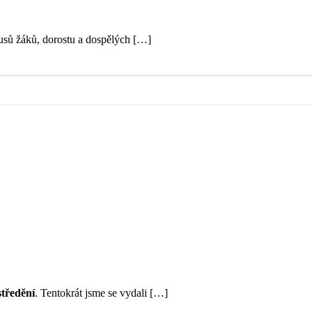
usů žáků, dorostu a dospělých […]
středění
. Tentokrát jsme se vydali […]