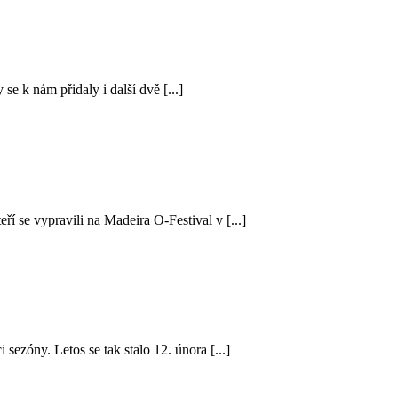
e k nám přidaly i další dvě [...]
í se vypravili na Madeira O-Festival v [...]
sezóny. Letos se tak stalo 12. února [...]