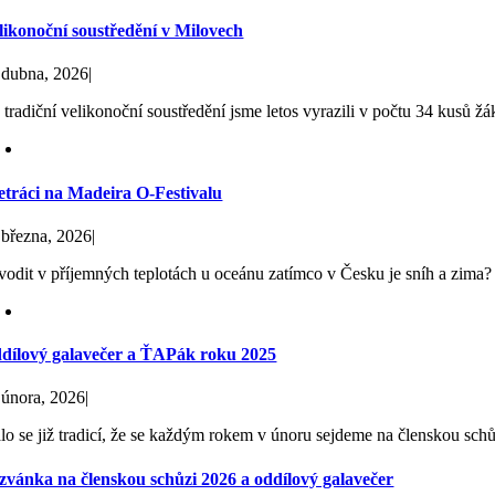
likonoční soustředění v Milovech
 dubna, 2026
|
 tradiční velikonoční soustředění jsme letos vyrazili v počtu 34 kusů žá
etráci na Madeira O-Festivalu
 března, 2026
|
vodit v příjemných teplotách u oceánu zatímco v Česku je sníh a zima? 
dílový galavečer a ŤAPák roku 2025
 února, 2026
|
alo se již tradicí, že se každým rokem v únoru sejdeme na členskou schů
zvánka na členskou schůzi 2026 a oddílový galavečer