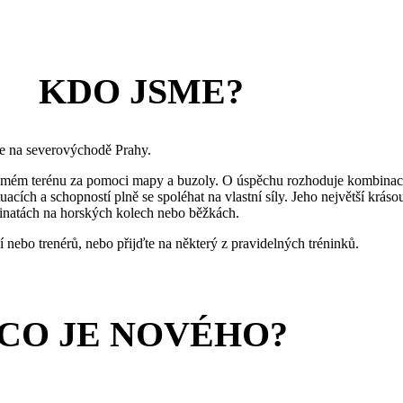
KDO JSME?
me na severovýchodě Prahy.
známém terénu za pomoci mapy a buzoly. O úspěchu rozhoduje kombinac
cích a schopností plně se spoléhat na vlastní síly. Jeho největší kráso
rinatách na horských kolech nebo běžkách.
 nebo trenérů, nebo přijďte na některý z pravidelných tréninků.
CO JE NOVÉHO?