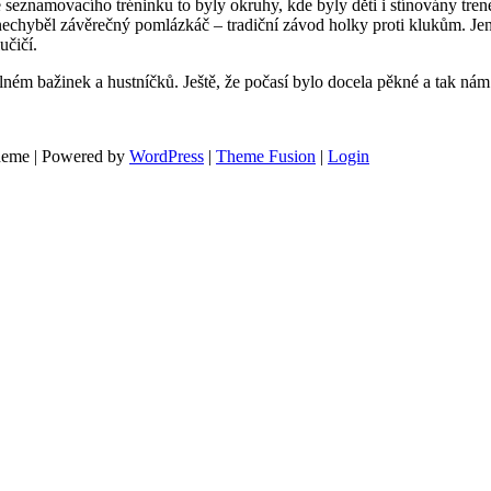
seznamovacího tréninku to byly okruhy, kde byly děti i stínovány tren
nechyběl závěrečný pomlázkáč – tradiční závod holky proti klukům. Je
učičí.
lném bažinek a hustníčků. Ještě, že počasí bylo docela pěkné a tak nám
theme | Powered by
WordPress
|
Theme Fusion
|
Login