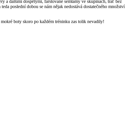
éry a dalšími dospělými, farstované semtamy ve skupinách, trať bez
n teda poslední dobou se nám nějak nedostává dostatečného množství
 mokré boty skoro po každém tréninku zas tolik nevadily!