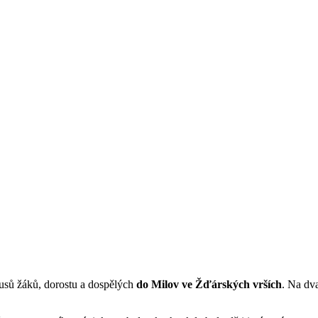
usů žáků, dorostu a dospělých
do Milov ve Žďárských vrších
. Na dva