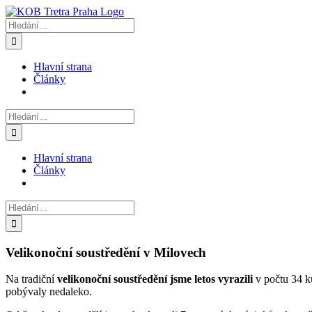
Přeskočit
na
Hledat:
obsah
Hlavní strana
Články
Hledat:
Hlavní strana
Články
Hledat:
Velikonoční soustředění v Milovech
Na tradiční
velikonoční soustředění
jsme letos vyrazili
v počtu 34 k
pobývaly nedaleko.