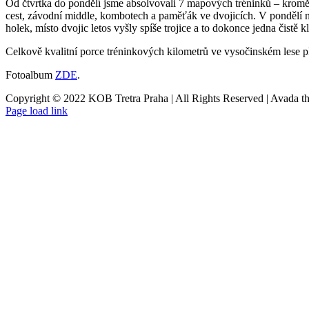
Od čtvrtka do pondělí jsme absolvovali 7 mapových tréninků – kromě 
cest, závodní middle, kombotech a paměťák ve dvojicích. V pondělí 
holek, místo dvojic letos vyšly spíše trojice a to dokonce jedna čistě kl
Celkově kvalitní porce tréninkových kilometrů ve vysočinském lese p
Fotoalbum
ZDE
.
Copyright © 2022 KOB Tretra Praha | All Rights Reserved | Avada 
Page load link
Přejít
nahoru