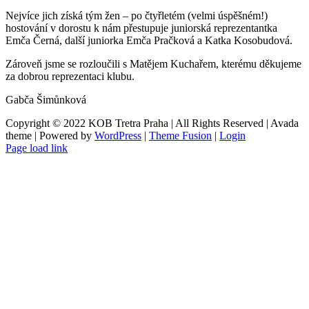
Nejvíce jich získá tým žen – po čtyřletém (velmi úspěšném!)
hostování v dorostu k nám přestupuje juniorská reprezentantka
Emča Černá, další juniorka Emča Pračková a Katka Kosobudová.
Zároveň jsme se rozloučili s Matějem Kuchařem, kterému děkujeme
za dobrou reprezentaci klubu.
Gabča Šimůnková
Copyright © 2022 KOB Tretra Praha | All Rights Reserved | Avada
theme | Powered by
WordPress
|
Theme Fusion
|
Login
Page load link
Přejít
nahoru