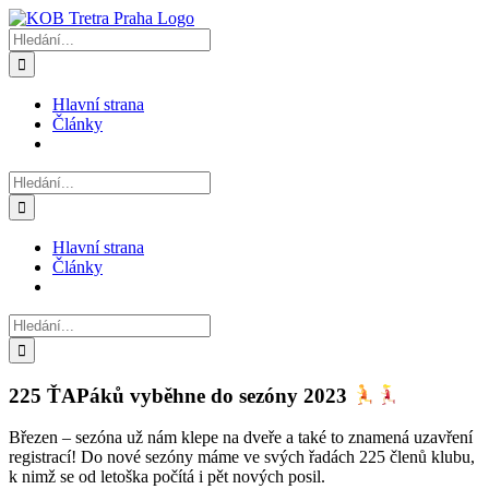
Přeskočit
na
Hledat:
obsah
Hlavní strana
Články
Hledat:
Hlavní strana
Články
Hledat:
225 ŤAPáků vyběhne do sezóny 2023
Březen – sezóna už nám klepe na dveře a také to znamená uzavření
registrací! Do nové sezóny máme ve svých řadách 225 členů klubu,
k nimž se od letoška počítá i pět nových posil.