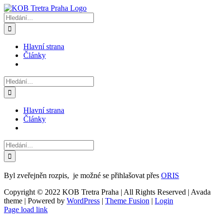
Přeskočit
na
Hledat:
obsah
Hlavní strana
Články
Hledat:
Hlavní strana
Články
Hledat:
Byl zveřejněn rozpis, je možné se přihlašovat přes
ORIS
Copyright © 2022 KOB Tretra Praha | All Rights Reserved | Avada
theme | Powered by
WordPress
|
Theme Fusion
|
Login
Page load link
Přejít