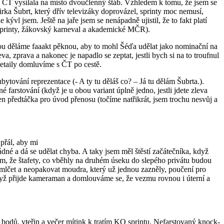
k ČT vysílala na místo dvoučlenný štáb. Vzhledem k tomu, že jsem se
ka Šubrt, který dřív televizáky doprovázel, sprinty moc nemusí,
kývl jsem. Ještě na jaře jsem se nenápadně ujistil, že to fakt platí
 sprinty, žákovský karneval a akademické MČR).
rou děláme faaakt pěknou, aby to mohl Šéďa udělat jako nominační na
, zprava a nakonec je napadlo se zeptat, jestli bych si na to troufnul
Detaily domluvíme s ČT po cestě.
ování reprezentace (- A ty tu děláš co? – Já tu dělám Šubrta.).
 farstování (když je u obou variant úplně jedno, jestli jdete zleva
jen předtáčka pro úvod přenosu (točíme natřikrát, jsem trochu nesvůj a
 přál, aby mi
ádné a dá se udělat chyba. A taky jsem měl štěstí začátečníka, když
tom, že štafety, co vběhly na druhém úseku do slepého privátu budou
c mlčet a neopakovat moudra, který už jednou zazněly, poučení pro
 když přijde kameraman a domlouváme se, že vezmu rovnou i úterní a
 bodů, vteřin a večer mítink k tratím KO sprintu. Nefarstovaný knock-