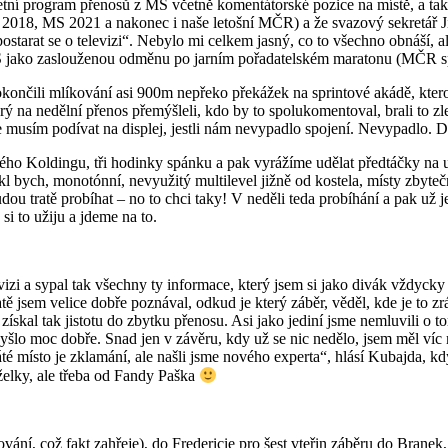
etní program přenosů z MS včetně komentátorské pozice na místě, a ta
2018, MS 2021 a nakonec i naše letošní MČR) a že svazový sekretář Jir
ostarat se o televizi“. Nebylo mi celkem jasný, co to všechno obnáší, ale 
 na MS jako zaslouženou odměnu po jarním pořadatelském maratonu (MČR
okončili mlíkování asi 900m nepřeko překážek na sprintové akádě, kte
na nedělní přenos přemýšleli, kdo by to spolukomentoval, brali to zleva
se musím podívat na displej, jestli nám nevypadlo spojení. Nevypadlo. 
 Koldingu, tři hodinky spánku a pak vyrážíme udělat předtáčky na ubyt
 bych, monotónní, nevyužitý multilevel jižně od kostela, místy zbytečné
dou tratě probíhat – no to chci taky! V neděli teda probíhání a pak už 
si to užiju a jdeme na to.
evizi a sypal tak všechny ty informace, který jsem si jako divák vždycky
ě jsem velice dobře poznával, odkud je který záběr, věděl, kde je to zr
ískal tak jistotu do zbytku přenosu. Asi jako jediní jsme nemluvili o 
 vyšlo moc dobře. Snad jen v závěru, kdy už se nic nedělo, jsem měl ví
áté místo je zklamání, ale našli jsme nového experta“, hlásí Kubajda,
želky, ale třeba od Fandy Paška
ání, což fakt zahřeje), do Fredericie pro šest vteřin záběru do Branek,