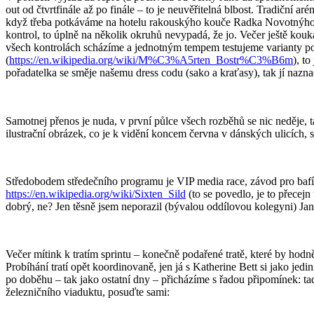
out od čtvrtfinále až po finále – to je neuvěřitelná blbost. Tradiční 
když třeba potkáváme na hotelu rakouskýho kouče Radka Novotnýho. Al
kontrol, to úplně na několik okruhů nevypadá, že jo. Večer ještě kouk
všech kontrolách scházíme a jednotným tempem testujeme varianty pos
(
https://en.wikipedia.org/wiki/M%C3%A5rten_Bostr%C3%B6m
), t
pořadatelka se směje našemu dress codu (sako a kraťasy), tak jí nazn
Samotnej přenos je nuda, v první půlce všech rozběhů se nic neděje, t
ilustrační obrázek, co je k vidění koncem června v dánských ulicích, 
Středobodem středečního programu je VIP media race, závod pro bafíky
https://en.wikipedia.org/wiki/Sixten_Sild
(to se povedlo, je to přecej
dobrý, ne? Jen těsně jsem neporazil (bývalou oddílovou kolegyni) Janč
Večer mítink k tratím sprintu – konečně podařené tratě, které by hodně
Probíhání tratí opět koordinovaně, jen já s Katherine Bett si jako 
po doběhu – tak jako ostatní dny – přicházíme s řadou připomínek: t
železničního viaduktu, posuďte sami: