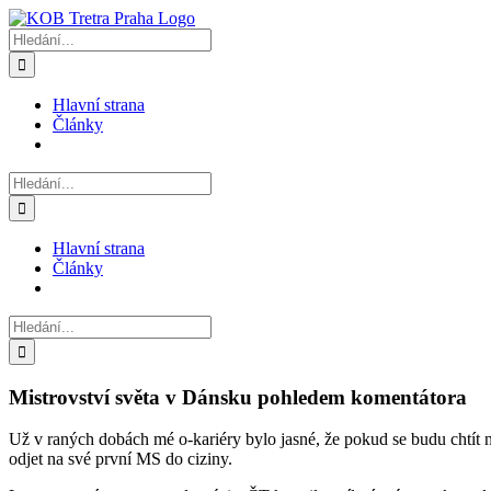
Přeskočit
na
Hledat:
obsah
Hlavní strana
Články
Hledat:
Hlavní strana
Články
Hledat:
Mistrovství světa v Dánsku pohledem komentátora
Už v raných dobách mé o-kariéry bylo jasné, že pokud se budu chtít 
odjet na své první MS do ciziny.