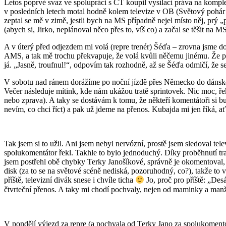
Letos poprvé svaz ve spolupráci s ČT koupil vysílací práva na kompl
v posledních letech motal hodně kolem televize v OB (Světový pohár 
zeptal se mě v zimě, jestli bych na MS případně nejel místo něj, prý „p
(abych si, Jirko, neplánoval něco přes to, víš co) a začal se těšit
A v úterý před odjezdem mi volá (repre trenér) Šéďa – zrovna jsme d
AMS, a tak mě trochu překvapuje, že volá kvůli něčemu jinému. Že prý 
já. „Jasně, troufnul!“, odpovím tak rozhodně, až se Šéďa odmlčí, že 
V sobotu nad ránem dorážíme po noční jízdě přes Německo do dánského
Večer následuje mítink, kde nám ukážou tratě sprintovek. Nic moc, řekl
nebo zprava). A taky se dostávám k tomu, že někteří komentátoři si bu
nevím, co chci říct) a pak už jdeme na přenos. Kubajda mi jen říká, ať 
Tak jsem si to užil. Ani jsem nebyl nervózní, prostě jsem sledoval tel
spolukomentátor řekl. Takhle to bylo jednoduchý. Díky proběhnutí trat
jsem postřehl obě chybky Terky Janošíkové, správně je okomentoval, z
disk (za to se na světové scéně nediská, pozoruhodný, co?), takže to
příště, televizní divák snese i chvíle ticha
Jo, proč pro příště: „Des
čtvrteční přenos. A taky mi chodí pochvaly, nejen od maminky a man
V pondělí výjezd za repre (a pochvala od Terky Jano za spolukomentov