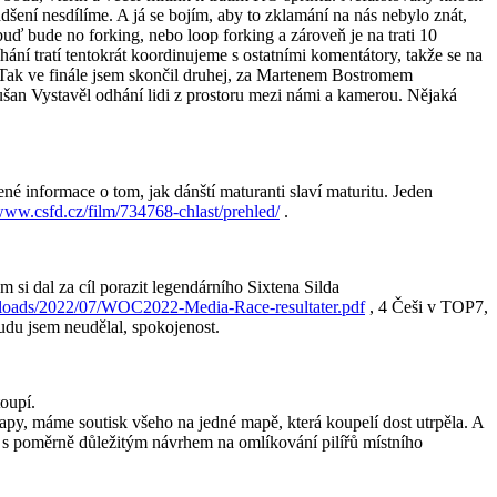
adšení nesdílíme. A já se bojím, aby to zklamání na nás nebylo znát,
ď bude no forking, nebo loop forking a zároveň je na trati 10
ání tratí tentokrát koordinujeme s ostatními komentátory, takže se na
 Tak ve finále jsem skončil druhej, za Martenem Bostromem
šan Vystavěl odhání lidi z prostoru mezi námi a kamerou. Nějaká
né informace o tom, jak dánští maturanti slaví maturitu. Jeden
/www.csfd.cz/film/734768-chlast/prehled/
.
si dal za cíl porazit legendárního Sixtena Silda
loads/2022/07/WOC2022-Media-Race-resultater.pdf
, 4 Češi v TOP7,
tudu jsem neudělal, spokojenost.
toupí.
apy, máme soutisk všeho na jedné mapě, která koupelí dost utrpěla. A
i s poměrně důležitým návrhem na omlíkování pilířů místního