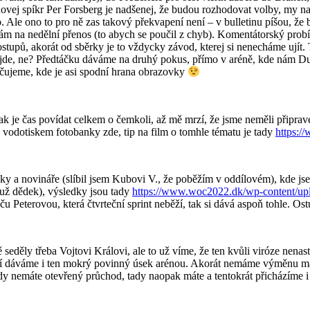
arénovej spíkr Per Forsberg je nadšenej, že budou rozhodovat volby, my n
e ono to pro ně zas takový překvapení není – v bulletinu píšou, že bu
ám na nedělní přenos (to abych se poučil z chyb). Komentátorský probíh
tupů, akorát od sběrky je to vždycky závod, kterej si nenecháme ujít.
o jde, ne? Předtáčku dáváme na druhý pokus, přímo v aréně, kde nám Du
ačujeme, kde je asi spodní hrana obrazovky
ak je čas povídat celkem o čemkoli, až mě mrzí, že jsme neměli připrave
s vodotiskem fotobanky zde, tip na film o tomhle tématu je tady
https:/
 a novináře (slíbil jsem Kubovi V., že poběžím v oddílovém), kde jsem 
n už dědek), výsledky jsou tady
https://www.woc2022.dk/wp-content/up
u Peterovou, která čtvrteční sprint neběží, tak si dává aspoň tohle. Os
 seděly třeba Vojtovi Královi, ale to už víme, že ten kvůli viróze nenas
jediní dáváme i ten mokrý povinný úsek arénou. Akorát nemáme výměnu m
ady nemáte otevřený průchod, tady naopak máte a tentokrát přicházíme 