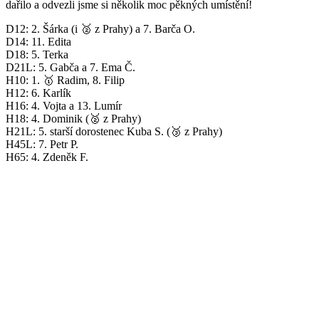
dařilo a odvezli jsme si několik moc pěkných umístění!
D12: 2. Šárka (i 🥈 z Prahy) a 7. Barča O.
D14: 11. Edita
D18: 5. Terka
D21L: 5. Gabča a 7. Ema Č.
H10: 1. 🥇 Radim, 8. Filip
H12: 6. Karlík
H16: 4. Vojta a 13. Lumír
H18: 4. Dominik (🥈 z Prahy)
H21L: 5. starší dorostenec Kuba S. (🥉 z Prahy)
H45L: 7. Petr P.
H65: 4. Zdeněk F.