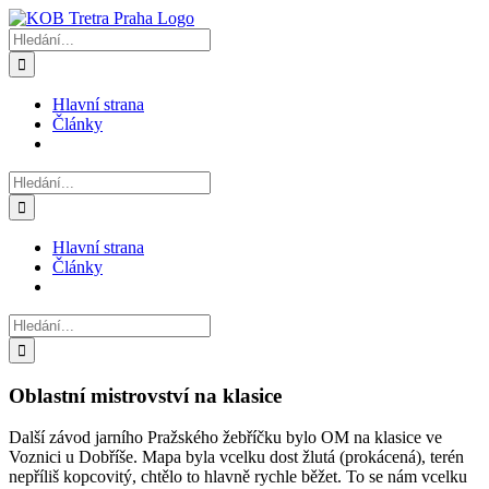
Přeskočit
na
Hledat:
obsah
Hlavní strana
Články
Hledat:
Hlavní strana
Články
Hledat:
Oblastní mistrovství na klasice
Další závod jarního Pražského žebříčku bylo OM na klasice ve
Voznici u Dobříše. Mapa byla vcelku dost žlutá (prokácená), terén
nepříliš kopcovitý, chtělo to hlavně rychle běžet. To se nám vcelku