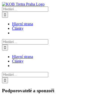
Přeskočit
na
Hledat:
obsah
Hlavní strana
Články
Hledat:
Hlavní strana
Články
Hledat:
Podporovatelé a sponzoři