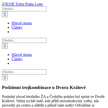
Přeskočit
na
Hledat:
obsah
Hlavní strana
Články
Hledat:
Hlavní strana
Články
Hledat:
Podzimní trojkombinace u Dvora Králové
Poslední závod letošního ŽA a Českého poháru byl sprint ve Dvoře
Králové. Velmi rychlé tratě, kde příliš nerozhodovaly volby, nás
provedly po centru a sídlišti a pěkně nám sedly! Odvážíme si