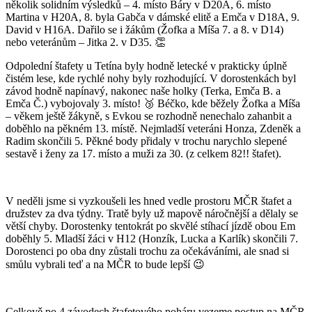
několik solidním výsledků – 4. místo Báry v D20A, 6. místo
Martina v H20A, 8. byla Gabča v dámské elitě a Emča v D18A, 9.
David v H16A. Dařilo se i žákům (Žofka a Míša 7. a 8. v D14)
nebo veteránům – Jitka 2. v D35. 👏
Odpolední štafety u Tetína byly hodně letecké v prakticky úplně
čistém lese, kde rychlé nohy byly rozhodující. V dorostenkách byl
závod hodně napínavý, nakonec naše holky (Terka, Emča B. a
Emča Č.) vybojovaly 3. místo! 🥉 Béčko, kde běžely Žofka a Míša
– věkem ještě žákyně, s Evkou se rozhodně nenechalo zahanbit a
doběhlo na pěkném 13. místě. Nejmladší veteráni Honza, Zdeněk a
Radim skončili 5. Pěkné body přidaly v trochu narychlo slepené
sestavě i ženy za 17. místo a muži za 30. (z celkem 82!! štafet).
V neděli jsme si vyzkoušeli les hned vedle prostoru MČR štafet a
družstev za dva týdny. Tratě byly už mapově náročnější a dělaly se
větší chyby. Dorostenky tentokrát po skvělé stíhací jízdě obou Em
doběhly 5. Mladší žáci v H12 (Honzík, Lucka a Karlík) skončili 7.
Dorostenci po oba dny zůstali trochu za očekáváními, ale snad si
smůlu vybrali teď a na MČR to bude lepší 😉
Celkově po 4 závodech štafetového poháru vezeme postup na MČR