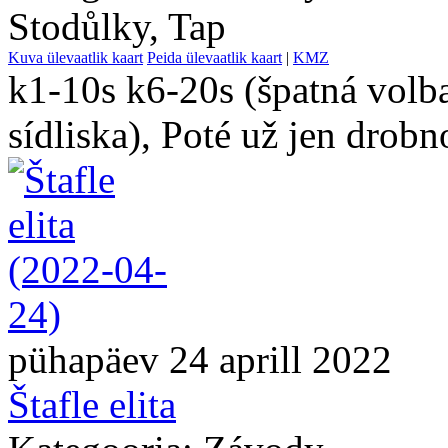
Stodůlky, Tap
Kuva ülevaatlik kaart
Peida ülevaatlik kaart
|
KMZ
k1-10s k6-20s (špatná volb
sídliska), Poté už jen drobn
pühapäev 24 aprill 2022
Štafle elita