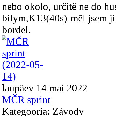
nebo okolo, určitě ne do hu
bílym,K13(40s)-měl jsem jít
bordel.
laupäev 14 mai 2022
MČR sprint
Kategooria: Závody