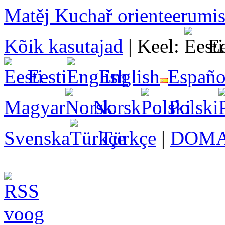
Matěj Kuchař orienteerumis
Kõik kasutajad
|
Keel:
Ee
Eesti
English
Españo
Magyar
Norsk
Polski
Svenska
Türkçe
|
DOMA 