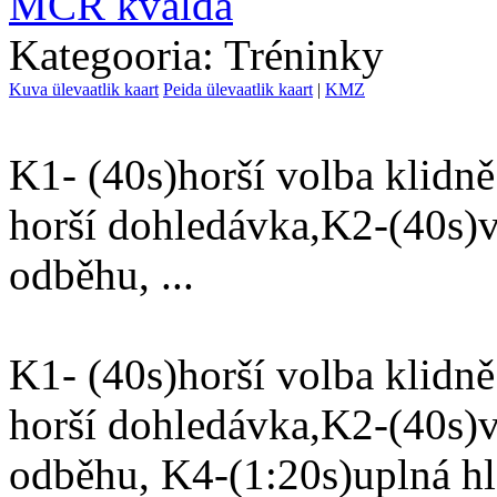
MČR kvalda
Kategooria: Tréninky
Kuva ülevaatlik kaart
Peida ülevaatlik kaart
|
KMZ
K1- (40s)horší volba klidně
horší dohledávka,K2-(40s)v
odběhu, ...
K1- (40s)horší volba klidně
horší dohledávka,K2-(40s)v
odběhu, K4-(1:20s)uplná hlo