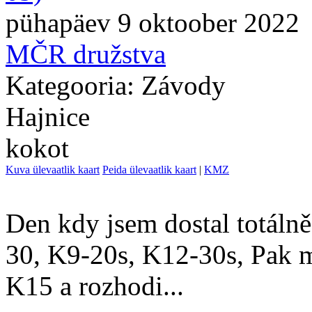
pühapäev 9 oktoober 2022
MČR družstva
Kategooria: Závody
Hajnice
kokot
Kuva ülevaatlik kaart
Peida ülevaatlik kaart
|
KMZ
Den kdy jsem dostal totáln
30, K9-20s, K12-30s, Pak 
K15 a rozhodi...