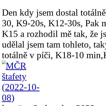
Den kdy jsem dostal totáln
30, K9-20s, K12-30s, Pak 
K15 a rozhodil mě tak, že js
udělal jsem tam tohleto, tak
totálně v píči, K18-10 min