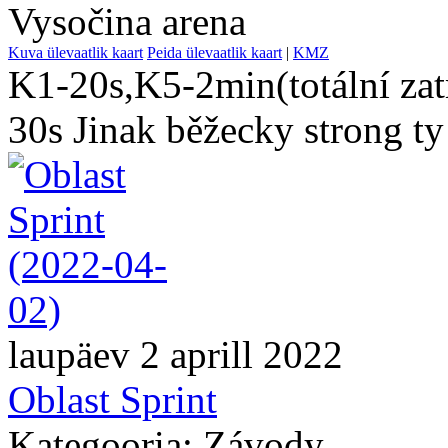
Vysočina arena
Kuva ülevaatlik kaart
Peida ülevaatlik kaart
|
KMZ
K1-20s,K5-2min(totální za
30s Jinak běžecky strong ty
laupäev 2 aprill 2022
Oblast Sprint
Kategooria: Závody