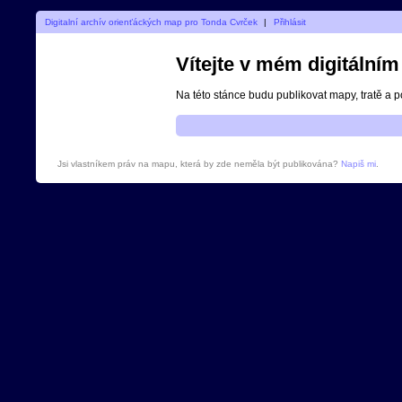
Digitalní archív orienťáckých map pro Tonda Cvrček
|
Přihlásit
Vítejte v mém digitální
Na této stánce budu publikovat mapy, tratě a 
Jsi vlastníkem práv na mapu, která by zde neměla být publikována?
Napiš mi
.