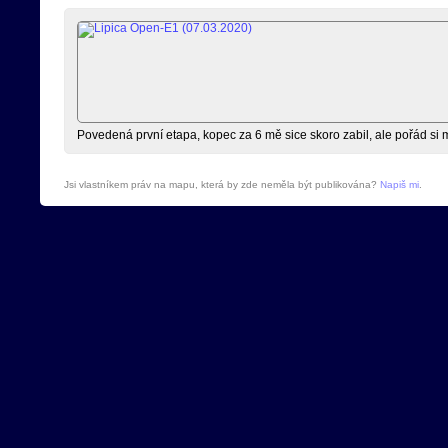
Povedená první etapa, kopec za 6 mě sice skoro zabil, ale pořád si m
Jsi vlastníkem práv na mapu, která by zde neměla být publikována?
Napiš mi
.