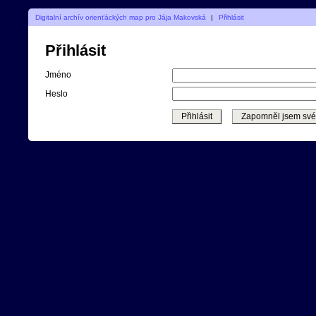
Digitalní archív orienťáckých map pro Jája Makovská
|
Přihlásit
Přihlásit
Jméno
Heslo