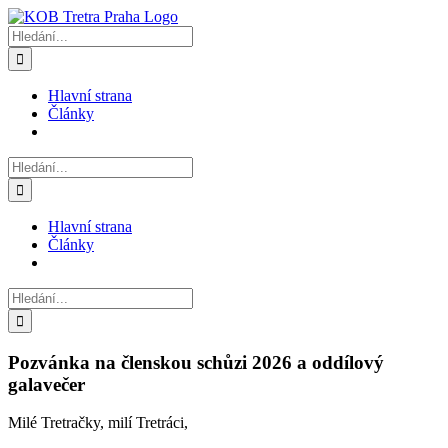
Přeskočit
na
Hledat:
obsah
Hlavní strana
Články
Hledat:
Hlavní strana
Články
Hledat:
Pozvánka na členskou schůzi 2026 a oddílový
galavečer
Milé Tretračky, milí Tretráci,