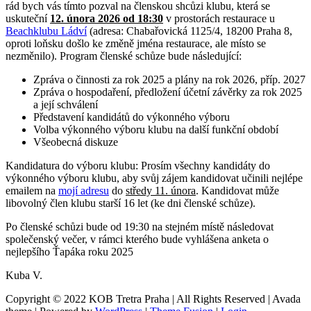
rád bych vás tímto pozval na členskou shcůzi klubu, která se
uskuteční
12. února 2026 od 18:30
v prostorách restaurace u
Beachklubu Ládví
(adresa: Chabařovická 1125/4, 18200 Praha 8,
oproti loňsku došlo ke změně jména restaurace, ale místo se
nezměnilo). Program členské schůze bude následující:
Zpráva o činnosti za rok 2025 a plány na rok 2026, příp. 2027
Zpráva o hospodaření, předložení účetní závěrky za rok 2025
a její schválení
Představení kandidátů do výkonného výboru
Volba výkonného výboru klubu na další funkční období
Všeobecná diskuze
Kandidatura do výboru klubu: Prosím všechny kandidáty do
výkonného výboru klubu, aby svůj zájem kandidovat učinili nejlépe
emailem na
mojí adresu
do
středy 11. února
. Kandidovat může
libovolný člen klubu starší 16 let (ke dni členské schůze).
Po členské schůzi bude od 19:30 na stejném místě následovat
společenský večer, v rámci kterého bude vyhlášena anketa o
nejlepšího Ťapáka roku 2025
Kuba V.
Copyright © 2022 KOB Tretra Praha | All Rights Reserved | Avada