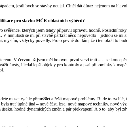
padem, jestli bych se stavby neujal. Chtěl dát důraz nejenom na hlavní
valifikace pro stavbu MČR oblastních výběrů?
svěřence, kterých jsem tehdy připravil opravdu hodně. Poslední roky 
. V minulosti se mi při stavbě párkrát něco nepovedlo – jednou se mi až
 mi, myslím, vždycky povedly. Proto pevně doufám, že i tentokrát to bu
v terénu. V červnu už jsem měl hotovou první verzi tratí – ta se koncep
 vyvážit farsty, hledal lepší objekty pro kontroly a psal připomínky k m
ol.
e muset rychle přemýšlet a řešit mapové problémy. Bude to rychlé, t
byla trať úplně jiná – nové části lesa, nové mapové techniky, nové výzv
edním úseku, hodně dynamických změn a pár překvapení. A o to, aby byl 