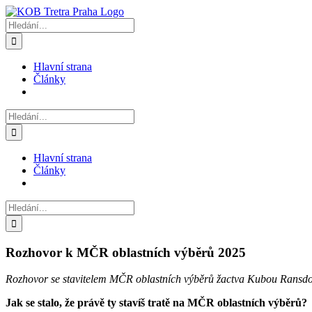
Přeskočit
na
Hledat:
obsah
Hlavní strana
Články
Hledat:
Hlavní strana
Články
Hledat:
Rozhovor k MČR oblastních výběrů 2025
Rozhovor se stavitelem MČR oblastních výběrů žactva Kubou Ransd
Jak se stalo, že právě ty stavíš tratě na MČR oblastních výběrů?