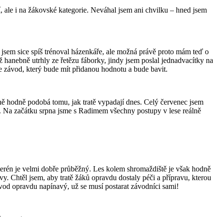
, ale i na žákovské kategorie. Neváhal jsem ani chvilku – hned jsem
jsem sice spíš trénoval házenkáře, ale možná právě proto mám teď o
 hanebně utrhly ze řetězu fáborky, jindy jsem poslal jednadvacítky na
de závod, který bude mít přidanou hodnotu a bude bavit.
čně hodně podobá tomu, jak tratě vypadají dnes. Celý červenec jsem
apě. Na začátku srpna jsme s Radimem všechny postupy v lese reálně
erén je velmi dobře průběžný. Les kolem shromaždiště je však hodně
y. Chtěl jsem, aby tratě žáků opravdu dostaly péči a přípravu, kterou
závod opravdu napínavý, už se musí postarat závodníci sami!