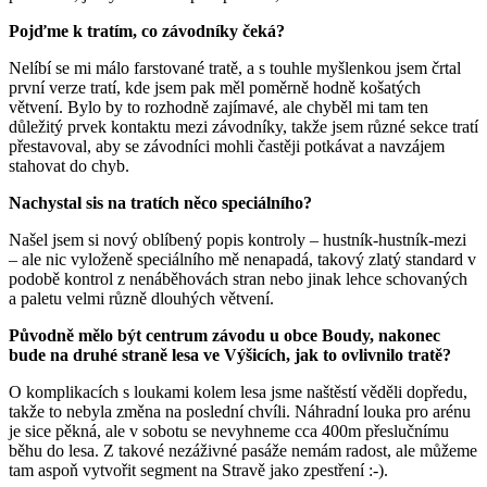
Pojďme k tratím, co závodníky čeká?
Nelíbí se mi málo farstované tratě, a s touhle myšlenkou jsem črtal
první verze tratí, kde jsem pak měl poměrně hodně košatých
větvení. Bylo by to rozhodně zajímavé, ale chyběl mi tam ten
důležitý prvek kontaktu mezi závodníky, takže jsem různé sekce tratí
přestavoval, aby se závodníci mohli častěji potkávat a navzájem
stahovat do chyb.
Nachystal sis na tratích něco speciálního?
Našel jsem si nový oblíbený popis kontroly – hustník-hustník-mezi
– ale nic vyloženě speciálního mě nenapadá, takový zlatý standard v
podobě kontrol z nenáběhovách stran nebo jinak lehce schovaných
a paletu velmi různě dlouhých větvení.
Původně mělo být centrum závodu u obce Boudy, nakonec
bude na druhé straně lesa ve Výšicích, jak to ovlivnilo tratě?
O komplikacích s loukami kolem lesa jsme naštěstí věděli dopředu,
takže to nebyla změna na poslední chvíli. Náhradní louka pro arénu
je sice pěkná, ale v sobotu se nevyhneme cca 400m přeslučnímu
běhu do lesa. Z takové nezáživné pasáže nemám radost, ale můžeme
tam aspoň vytvořit segment na Stravě jako zpestření :-).