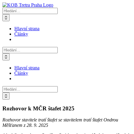
Přeskočit
na
Hledat:
obsah
Hlavní strana
Články
Hledat:
Hlavní strana
Články
Hledat:
Rozhovor k MČR štafet 2025
Rozhovor stavitele tratí štafet se stavitelem tratí štafet Ondrou
Měšťanem z 28. 9. 2025