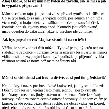
Ahoj Ondro, je to už míň než týden do závodů, jak se máš a jak
to vypadá s přípravami?
Mám se celkem fajn, jen jsem si z lesa přivezl rýmičku s kašlíčkem.
Co se týče tratí, to za mě už vypadá dobře, posledních 14 dní už si
víceméně jen hraju s detaily – stříhání koleček, posouvání čísel,
kontrola popisů, layouty map apod. Kontroly jsou oštítkované,
mapy odejdou do tisku zítra, takže to všechno jde do finiše.
Jak bys popsal terén? Mají se závodníci na co těšit?
Věřím, že se závodníci těšit můžou. Typově je to jiný terén než na
štafetách u Jablonce – výrazně rovnější smíšený les s často se měnící
viditelností a rozsypanými kamínky. I podložka je příjemná, rychlá a
většinou netahá za nohy, což mám na štafety rád.
Měnící se viditelnost zní trochu děsivě, co si pod tím představit?
Není to krycí název pro hustníkové království, jak by se mohlo zdát.
I běžný bílý les se v terénu často mění, jednou jsou to vzrostlé
jehličnany s mechem, jindy s trávou nad kolena, někde je krásný
bukový lesík a za rohem čerstvě odrostlé stromky. A na tom celém je
krásné, že jde pořád běžet stejně rychle, ale občas vidíte jen kousek
před sebe, jindy zas skoro přes půl lesa, a často se to střídá.