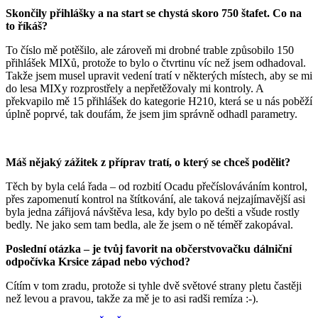
Skončily přihlášky a na start se chystá skoro 750 štafet. Co na
to říkáš?
To číslo mě potěšilo, ale zároveň mi drobné trable způsobilo 150
přihlášek MIXů, protože to bylo o čtvrtinu víc než jsem odhadoval.
Takže jsem musel upravit vedení tratí v některých místech, aby se mi
do lesa MIXy rozprostřely a nepřetěžovaly mi kontroly. A
překvapilo mě 15 přihlášek do kategorie H210, která se u nás poběží
úplně poprvé, tak doufám, že jsem jim správně odhadl parametry.
Máš nějaký zážitek z příprav tratí, o který se chceš podělit?
Těch by byla celá řada – od rozbití Ocadu přečíslováváním kontrol,
přes zapomenutí kontrol na štítkování, ale taková nejzajímavější asi
byla jedna zářijová návštěva lesa, kdy bylo po dešti a všude rostly
bedly. Ne jako sem tam bedla, ale že jsem o ně téměř zakopával.
Poslední otázka – je tvůj favorit na občerstvovačku dálniční
odpočívka Krsice západ nebo východ?
Cítím v tom zradu, protože si tyhle dvě světové strany pletu častěji
než levou a pravou, takže za mě je to asi radši remíza :-).