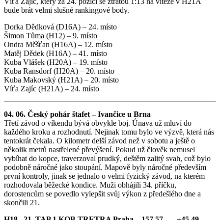
Víťa Zajíc, který za 24. pozici se ztrátou 1:13 na vítěze v H21A
bude brát velmi slušné rankingové body.
Dorka Dědková (D16A) – 24. místo
Šimon Tůma (H12) – 9. místo
Ondra Měšťan (H16A) – 12. místo
Matěj Dědek (H16A) – 41. místo
Kuba Vlášek (H20A) – 19. místo
Kuba Ransdorf (H20A) – 20. místo
Kuba Makovský (H21A) – 20. místo
Víťa Zajíc (H21A) – 24. místo
04. 06. Český pohár štafet – Ivančice u Brna
Třetí závod o víkendu bývá obvykle boj. Únava už mluví do
každého kroku a rozhodnutí. Nejinak tomu bylo ve výzvě, která nás
tentokrát čekala. O kilometr delší závod než v sobotu a ještě o
několik metrů nastřelené převýšení. Pokud už člověk nemusel
vybíhat do kopce, traverzoval prudký, deštěm zalitý svah, což bylo
podobně náročné jako stoupání. Mapově byly náročné především
první kontroly, jinak se jednalo o velmi fyzický závod, na kterém
rozhodovala běžecké kondice. Muži obhájili 34. příčku,
dorostencům se povedlo vylepšit svůj výkon z předešlého dne a
skončili 21.
H18 21. TAP 1 KOB TRETRA Praha 157.57 +45.49