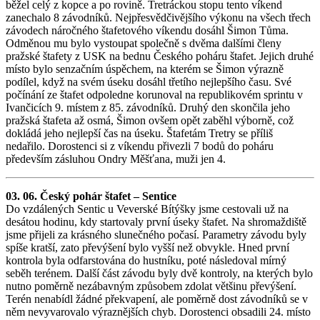
běžel celý z kopce a po rovině. Tretráckou stopu tento víkend
zanechalo 8 závodníků. Nejpřesvědčivějšího výkonu na všech třech
závodech náročného štafetového víkendu dosáhl Šimon Tůma.
Odměnou mu bylo vystoupat společně s dvěma dalšími členy
pražské štafety z USK na bednu Českého poháru štafet. Jejich druhé
místo bylo senzačním úspěchem, na kterém se Šimon výrazně
podílel, když na svém úseku dosáhl třetího nejlepšího času. Své
počínání ze štafet odpoledne korunoval na republikovém sprintu v
Ivančicích 9. místem z 85. závodníků. Druhý den skončila jeho
pražská štafeta až osmá, Šimon ovšem opět zaběhl výborně, což
dokládá jeho nejlepší čas na úseku. Štafetám Tretry se příliš
nedařilo. Dorostenci si z víkendu přivezli 7 bodů do poháru
především zásluhou Ondry Měšťana, muži jen 4.
03. 06. Český pohár štafet – Sentice
Do vzdálených Sentic u Veverské Bítýšky jsme cestovali už na
desátou hodinu, kdy startovaly první úseky štafet. Na shromaždiště
jsme přijeli za krásného slunečného počasí. Parametry závodu byly
spíše kratší, zato převýšení bylo vyšší než obvykle. Hned první
kontrola byla odfarstována do hustníku, poté následoval mírný
seběh terénem. Další část závodu byly dvě kontroly, na kterých bylo
nutno poměrně nezábavným způsobem zdolat většinu převýšení.
Terén nenabídl žádné překvapení, ale poměrně dost závodníků se v
něm nevyvarovalo výraznějších chyb. Dorostenci obsadili 24. místo