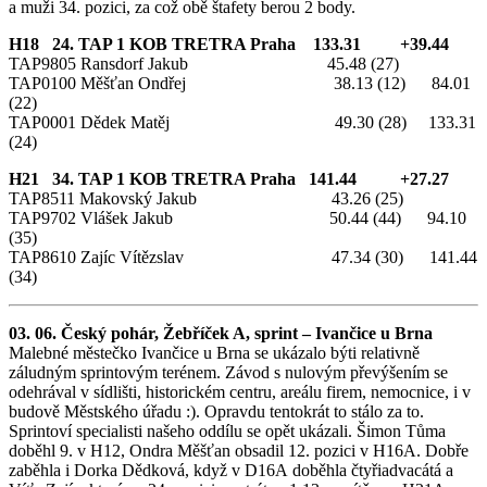
a muži 34. pozici, za což obě štafety berou 2 body.
H18 24. TAP 1 KOB TRETRA Praha 133.31 +39.44
TAP9805 Ransdorf Jakub 45.48 (27)
TAP0100 Měšťan Ondřej 38.13 (12) 84.01
(22)
TAP0001 Dědek Matěj 49.30 (28) 133.31
(24)
H21 34. TAP 1 KOB TRETRA Praha 141.44 +27.27
TAP8511 Makovský Jakub 43.26 (25)
TAP9702 Vlášek Jakub 50.44 (44) 94.10
(35)
TAP8610 Zajíc Vítězslav 47.34 (30) 141.44
(34)
03. 06. Český pohár, Žebříček A, sprint – Ivančice u Brna
Malebné městečko Ivančice u Brna se ukázalo býti relativně
záludným sprintovým terénem. Závod s nulovým převýšením se
odehrával v sídlišti, historickém centru, areálu firem, nemocnice, i v
budově Městského úřadu :). Opravdu tentokrát to stálo za to.
Sprintoví specialisti našeho oddílu se opět ukázali. Šimon Tůma
doběhl 9. v H12, Ondra Měšťan obsadil 12. pozici v H16A. Dobře
zaběhla i Dorka Dědková, když v D16A doběhla čtyřiadvacátá a