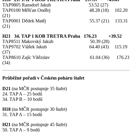
TAP9805 Ransdorf Jakub 53.52 (27)
TAP0100 Měšťan Ondřej 48.28 (18) 102.20
(21)
TAP0001 Dědek Matěj 55.37 (21) 133.31
(21)
H21 34. TAP 1 KOB TRETRA Praha 176.23 +39.52
TAP8511 Makovský Jakub 50.39 (28)
TAP9702 Vlášek Jakub 64.40 (43) 115.19
(37)
TAP8610 Zajíc Vítězslav 61.04 (36) 176.23
(34)
Průběžné pořadí v Českém poháru štafet
D21
(na MČR postupuje 35 štafet)
24. TAP A – 25 bodů
34. TAP B – 10 bodů
H18
(na MČR postupuje 30 štafet)
31. TAP A – 15 bodů
H21
(na MČR postupuje 45 štafet)
50. TAP A – 9 bodů