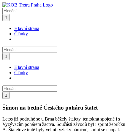
Přeskočit
na
Hledat:
obsah
Hlavní strana
Články
Hledat:
Hlavní strana
Články
Hledat:
Šimon na bedně Českého poháru štafet
Letos již podruhé se u Brna běžely štafety, tentokrát spojené i s
Vyzývacím pohárem žactva. Součástí závodů byl i sprint žebříčku
A. Štafetové tratě byly velmi fyzicky náročné, sprint se naopak