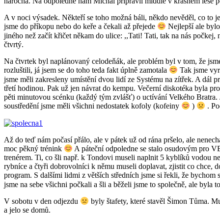
náročná. Na odpoledne nám Michal připravil middle v krásném lese po
A v noci výsadek. Někteří se toho možná báli, někdo nevěděl, co to je
jsme do příkopu nebo do keře a čekali až přejede
Nejlepší ale bylo
jiného než začít křičet někam do ulice: ,,Tati! Tati, tak na nás počkej,
čtvrtý.
Na čtvrtek byl naplánovaný celodeňák, ale problém byl v tom, že jsme
rozluštili, já jsem se do toho teda fakt úplně zamotala
Tak jsme vyra
jsme měli zakresleny umístění dvou lidí ze Systému na zítřek. A dál p
třetí hodinou. Pak už jen návrat do kempu. Večerní diskotéka byla pro
pěti minutovou scénku (každý tým zvlášť) o uctívání Velkého Bratra. J
soustředění jsme měli všichni nedostatek kofoly (kofeiny
)
. Po
Až do teď nám počasí přálo, ale v pátek už od rána pršelo, ale nenech
moc pěkný trénink
A páteční odpoledne se stalo osudovým pro VB a
trenérem. Ti, co šli např. k Tondovi museli naplnit 5 kyblíků vodou n
rybníce a čtyři dobrovolníci k němu museli doplavat, zjistit co chce,
program. S dalšími lidmi z větších středních jsme si řekli, že bychom 
jsme na sebe všichni počkali a šli a běželi jsme to společně, ale byla 
V sobotu v den odjezdu
byly štafety, které stavěl Šimon Tůma. Mu
a jelo se domů.