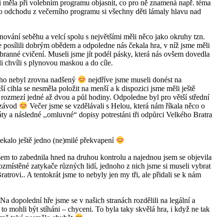
i měla při volebním programu objasnit, co pro ně znamená např. téma
o odchodu z večerního programu si všechny děti lámaly hlavu nad
nování seběhu a velcí spolu s největšími měli něco jako okruhy tzn.
 posílili dobrým obědem a odpoledne nás čekala hra, v níž jsme měli
branné cvičení. Museli jsme jít podél pásky, která nás ovšem dovedla
i chvíli s plynovou maskou a do cíle.
toho nebyl zrovna nadšený
nejdříve jsme museli donést na
tší cihla se nesměla položit na menší a k dispozici jsme měli ještě
 rozmezí jedné až dvou a půl hodiny. Odpoledne byl pro větší střední
 závod
Večer jsme se vzdělávali s Helou, která nám říkala něco o
y a následné ,,omluvné“ dopisy potrestáni tři odpůrci Velkého Bratra
 čekalo ještě jedno (ne)milé překvapení
jsem to zabednila hned na druhou kontrolu a najednou jsem se objevila
 rozmístěné zatykače různých lidí, jednoho z nich jsme si museli vybrat
atrovi.. A tentokrát jsme to nebyly jen my tři, ale přidali se k nám
Na dopolední hře jsme se v našich stranách rozdělili na legální a
to mohli být stíháni – chyceni. To byla taky skvělá hra, i když ne tak