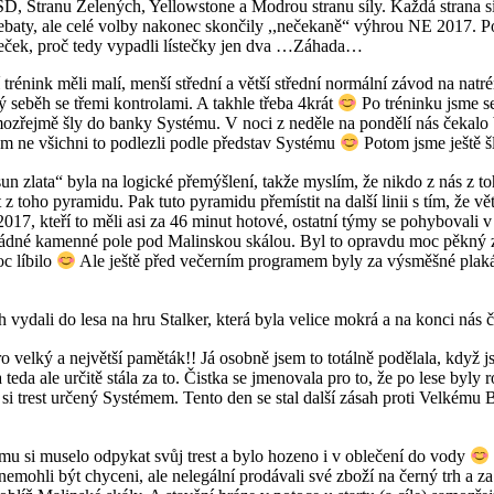
SD, Stranu Zelených, Yellowstone a Modrou stranu síly. Každá strana s
baty, ale celé volby nakonec skončily ,,nečekaně“ výhrou NE 2017. P
ísteček, proč tedy vypadli lístečky jen dva …Záhada…
énink měli malí, menší střední a větší střední normální závod na natré
seběh se třemi kontrolami. A takhle třeba 4krát
Po tréninku jsme se
amozřejmě šly do banky Systému. V noci z neděle na pondělí nás čekalo 
m ne všichni to podlezli podle představ Systému
Potom jsme ještě šl
n zlata“ byla na logické přemýšlení, takže myslím, že nikdo z nás z 
 z toho pyramidu. Pak tuto pyramidu přemístit na další linii s tím, že vě
17, kteří to měli asi za 46 minut hotové, ostatní týmy se pohybovali v
a zrádné kamenné pole pod Malinskou skálou. Byl to opravdu moc pěkný
c líbilo
Ale ještě před večerním programem byly za výsměšné plakát
h vydali do lesa na hru Stalker, která byla velice mokrá a na konci nás
o velký a největší paměták!! Já osobně jsem to totálně podělala, když 
teda ale určitě stála za to. Čistka se jmenovala pro to, že po lese byly
si trest určený Systémem. Tento den se stal další zásah proti Velkému Br
ému si muselo odpykat svůj trest a bylo hozeno i v oblečení do vody
mohli být chyceni, ale nelegální prodávali své zboží na černý trh a za 