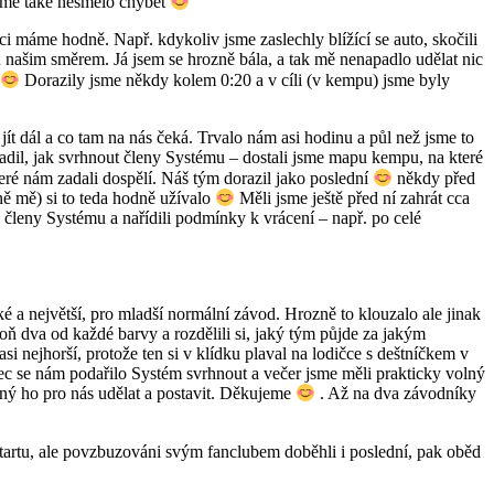
ejmě také nesmělo chybět
ci máme hodně. Např. kdykoliv jsme zaslechly blížící se auto, skočili
hu našim směrem. Já jsem se hrozně bála, a tak mě nenapadlo udělat nic
Dorazily jsme někdy kolem 0:20 a v cíli (v kempu) jsme byly
t dál a co tam na nás čeká. Trvalo nám asi hodinu a půl než jsme to
adil, jak svrhnout členy Systému – dostali jsme mapu kempu, na které
teré nám zadali dospělí. Náš tým dorazil jako poslední
někdy před
ně mě) si to teda hodně užívalo
Měli jsme ještě před ní zahrát cca
a členy Systému a nařídili podmínky k vrácení – např. po celé
é a největší, pro mladší normální závod. Hrozně to klouzalo ale jinak
ň dva od každé barvy a rozdělili si, jaký tým půjde za jakým
i nejhorší, protože ten si v klídku plaval na lodičce s deštníčkem v
onec se nám podařilo Systém svrhnout a večer jsme měli prakticky volný
ný ho pro nás udělat a postavit. Děkujeme
. Až na dva závodníky
startu, ale povzbuzováni svým fanclubem doběhli i poslední, pak oběd