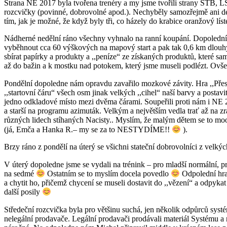
Strana NE 2017 byla tvořena trenéry a my jsme tvořili strany STB, L
rozcvičky (povinné, dobrovolné apod.). Nechyběly samozřejmě ani de
tím, jak je možné, že když byly tři, co házely do krabice oranžový l
Nádherné nedělní ráno všechny vyhnalo na ranní koupání. Dopolední tr
vyběhnout cca 60 výškových na mapový start a pak tak 0,6 km dlouhý 
sbírat papírky a produkty a ,,peníze“ ze získaných produktů, které s
až do bažin a k mostku nad potokem, který jsme museli podlézt. Ovše
Pondělní dopoledne nám opravdu zavařilo mozkové závity. Hra ,,Přesu
,,startovní čáru“ všech osm jinak velkých ,,cihel“ naší barvy a postavit
jedno odkladové místo mezi dvěma čárami. Soupeřili proti nám i NE 20
a starší na programu azimuták. Velkým a největším vedla trať až n
různých lidech stíhaných Nacisty.. Myslím, že malým dětem se to moo
(já, Emča a Hanka R.– my se za to NESTYDÍME!!
).
Brzy ráno z pondělí na úterý se všichni stateční dobrovolníci z velkýc
V úterý dopoledne jsme se vydali na trénink – pro mladší normální, pr
na sedmé
Ostatním se to myslím docela povedlo
Odpolední hra 
a chytit ho, přičemž chycení se museli dostavit do ,,vězení“ a odpykat 
další posily
Středeční rozcvička byla pro většinu suchá, jen několik odpůrců syst
nelegální prodavače. Legální prodavači prodávali materiál Systému a ne