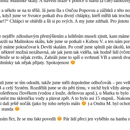
blíž Malinské skály. A stavění hráze v potoce u startu (a cíle) samozř
 a někdo se na to těšil. Já jsem šla s Ončou Popovou a zážitků z této no
, když jsme ve Svratce potkali dva divný chlápky, kteří mířili tak troc
 ne!?“ Chlápci se ohlédli a šli si po svých. A my jsme zdrhali. Pro jistotu
 nejdřív zdlouhavým přemýšlením a luštěním museli zjistit, kam máme jí
zili na Malinskou skálu, kde jsme se potkali s Kubou V. a ten nám por
rý máme pokračovat k Devíti skalám. Po cestě jsme splnili pár úkolů, k
 některé možná nezábavná, ale jak jsem tak viděla, tak hodně lidí (včet
enže se to nějak zvrtlo, Zahráli jsme to spíš o svrhnutí VB a unesli dv
dmínky tak nějak přijaty. Spokojenost
ali jsme se tím odradit, takže jsme měli dopoledne odbočovák – pro velk
 celý Systém. Rozdělili jsme se do pěti týmu, v nichž byli vždy alespo
eošetřenou člověkem (vodou z louže, deštovou apod.), u Marka to bylo as
 donést mu skleničku vody a plavat zpět. A to bylo asi 15 stupnů.. Nak
si dali ještě nočák (jako by toho nebylo málo
) a Ondra M. byl ochot
to sranda
sím říct, že se mu fakt povedli
Pár lidí přeci jen vyběhlo na hanba 