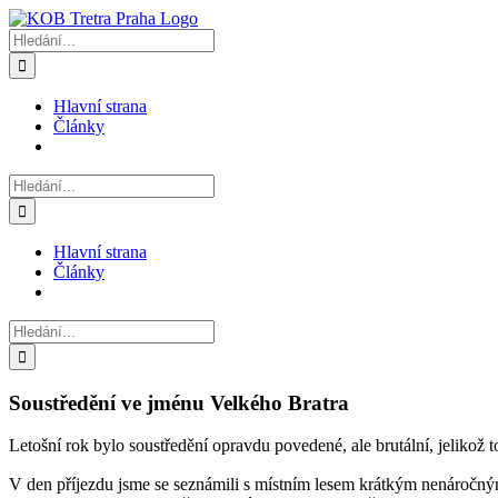
Přeskočit
na
Hledat:
obsah
Hlavní strana
Články
Hledat:
Hlavní strana
Články
Hledat:
Soustředění ve jménu Velkého Bratra
Letošní rok bylo soustředění opravdu povedené, ale brutální, jelikož 
V den příjezdu jsme se seznámili s místním lesem krátkým nenáročným 