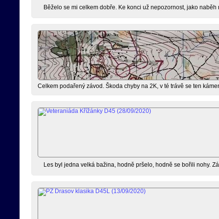
Běželo se mi celkem dobře. Ke konci už nepozornost, jako naběh n
Celkem podařený závod. Škoda chyby na 2K, v té trávě se ten kámen 
Les byl jedna velká bažina, hodně pršelo, hodně se bořili nohy. Zá