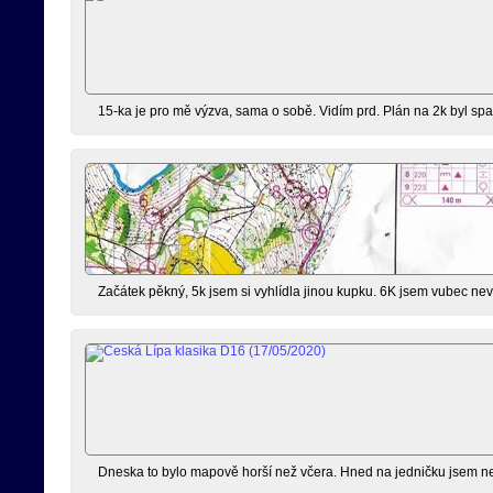
15-ka je pro mě výzva, sama o sobě. Vidím prd. Plán na 2k byl spa
Začátek pěkný, 5k jsem si vyhlídla jinou kupku. 6K jsem vubec nevěd
Dneska to bylo mapově horší než včera. Hned na jedničku jsem neb