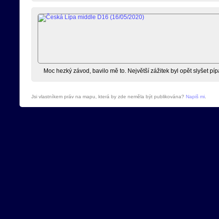
Moc hezký závod, bavilo mě to. Největší zážitek byl opět slyšet pípa
Jsi vlastníkem práv na mapu, která by zde neměla být publikována?
Napiš mi
.