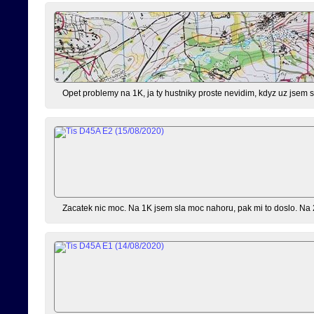
Opet problemy na 1K, ja ty hustniky proste nevidim, kdyz uz jsem sl
Zacatek nic moc. Na 1K jsem sla moc nahoru, pak mi to doslo. Na 2K 