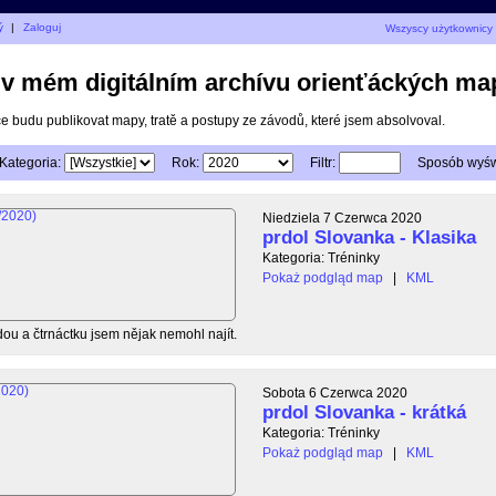
ý
|
Zaloguj
Wszyscy użytkownicy
e v mém digitálním archívu orienťáckých ma
ce budu publikovat mapy, tratě a postupy ze závodů, které jsem absolvoval.
Kategoria:
Rok:
Filtr:
Sposób wyświ
Niedziela 7 Czerwca 2020
prdol Slovanka - Klasika
Kategoria: Tréninky
Pokaż podgląd map
|
KML
u a čtrnáctku jsem nějak nemohl najít.
Sobota 6 Czerwca 2020
prdol Slovanka - krátká
Kategoria: Tréninky
Pokaż podgląd map
|
KML