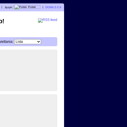
|
Język:
Polski
|
DOMA 3.0.9
p!
etlania: