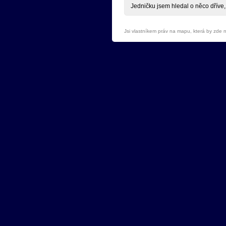
Jedničku jsem hledal o něco dříve, 
Jsi vlastníkem práv na mapu, která by zde