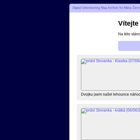
Digital Orienteering Map Archive for Máťa Čern
Vítejt
Na této stán
Dvojku jsem našel lehounce náhodo