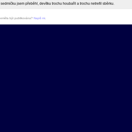
sedmičku jsem přeběhl, devítku trochu houbařil a trochu netrefil sběrku.
 neměla být publikována?
Napiš mi
.