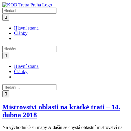
Přeskočit
na
Hledat:
obsah
Hlavní strana
Články
Hledat:
Hlavní strana
Články
Hledat:
Mistrovství oblasti na krátké trati – 14.
dubna 2018
Na východní části mapy Aldašín se chystá oblastní mistrovství na