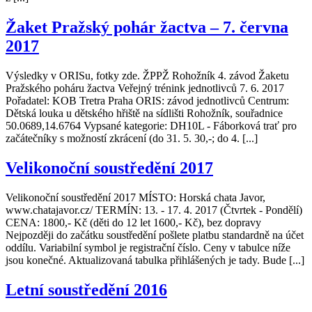
Žaket Pražský pohár žactva – 7. června
2017
Výsledky v ORISu, fotky zde. ŽPPŽ Rohožník 4. závod Žaketu
Pražského poháru žactva Veřejný trénink jednotlivců 7. 6. 2017
Pořadatel: KOB Tretra Praha ORIS: závod jednotlivců Centrum:
Dětská louka u dětského hřiště na sídlišti Rohožník, souřadnice
50.0689,14.6764 Vypsané kategorie: DH10L - Fáborková trať pro
začátečníky s možností zkrácení (do 31. 5. 30,-; do 4. [...]
Velikonoční soustředění 2017
Velikonoční soustředění 2017 MÍSTO: Horská chata Javor,
www.chatajavor.cz/ TERMÍN: 13. - 17. 4. 2017 (Čtvrtek - Pondělí)
CENA: 1800,- Kč (děti do 12 let 1600,- Kč), bez dopravy
Nejpozději do začátku soustředění pošlete platbu standardně na účet
oddílu. Variabilní symbol je registrační číslo. Ceny v tabulce níže
jsou konečné. Aktualizovaná tabulka přihlášených je tady. Bude [...]
Letní soustředění 2016