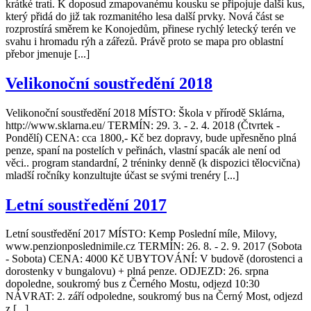
krátké trati. K doposud zmapovanému kousku se připojuje další kus,
který přidá do již tak rozmanitého lesa další prvky. Nová část se
rozprostírá směrem ke Konojedům, přinese rychlý letecký terén ve
svahu i hromadu rýh a zářezů. Právě proto se mapa pro oblastní
přebor jmenuje [...]
Velikonoční soustředění 2018
Velikonoční soustředění 2018 MÍSTO: Škola v přírodě Sklárna,
http://www.sklarna.eu/ TERMÍN: 29. 3. - 2. 4. 2018 (Čtvrtek -
Pondělí) CENA: cca 1800,- Kč bez dopravy, bude upřesněno plná
penze, spaní na postelích v peřinách, vlastní spacák ale není od
věci.. program standardní, 2 tréninky denně (k dispozici tělocvična)
mladší ročníky konzultujte účast se svými trenéry [...]
Letní soustředění 2017
Letní soustředění 2017 MÍSTO: Kemp Poslední míle, Milovy,
www.penzionposlednimile.cz TERMÍN: 26. 8. - 2. 9. 2017 (Sobota
- Sobota) CENA: 4000 Kč UBYTOVÁNÍ: V budově (dorostenci a
dorostenky v bungalovu) + plná penze. ODJEZD: 26. srpna
dopoledne, soukromý bus z Černého Mostu, odjezd 10:30
NÁVRAT: 2. září odpoledne, soukromý bus na Černý Most, odjezd
z [...]