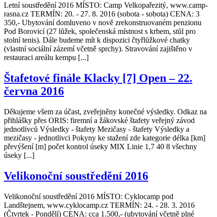
Letní soustředění 2016 MÍSTO: Camp Velkopařezitý, www.camp-
rasna.cz TERMÍN: 20. - 27. 8. 2016 (sobota - sobota) CENA: 3
350,- Ubytování domluveno v nově zrekonstruovaném penzionu
Pod Borovicí (27 lůžek, společenská místnost s krbem, stůl pro
stolní tenis). Dále budeme mít k dispozici čtyřlůžkové chatky
(vlastní sociální zázemí včetně sprchy). Stravování zajištěno v
restauraci areálu kempu [...]
Štafetové finále Klacky [7] Open – 22.
června 2016
Děkujeme všem za účast, zveřejněny konečné výsledky. Odkaz na
přihlášky přes ORIS: firemní a žákovské štafety veřejný závod
jednotlivců Výsledky - štafety Mezičasy - štafety Výsledky a
mezičasy - jednotlivci Pokyny ke stažení zde kategorie délka [km]
převýšení [m] počet kontrol úseky MIX Linie 1,7 40 8 všechny
úseky [...]
Velikonoční soustředění 2016
Velikonoční soustředění 2016 MÍSTO: Cyklocamp pod
Landštejnem, www.cyklocamp.cz TERMÍN: 24. - 28. 3. 2016
(Čtvrtek - Pondělí) CENA: cca 1.500,- (ubytování včetně plné