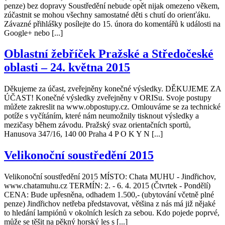
penze) bez dopravy Soustředění nebude opět nijak omezeno věkem,
zúčastnit se mohou všechny samostatné děti s chutí do orienťáku.
Závazné přihlášky posílejte do 15. února do komentářů k události na
Google+ nebo [...]
Oblastní žebříček Pražské a Středočeské
oblasti – 24. května 2015
Děkujeme za účast, zveřejněny konečné výsledky. DĚKUJEME ZA
ÚČAST! Konečné výsledky zveřejněny v ORISu. Svoje postupy
můžete zakreslit na www.obpostupy.cz. Omlouváme se za technické
potíže s vyčítáním, které nám neumožnily tisknout výsledky a
mezičasy během závodu. Pražský svaz orientačních sportů,
Hanusova 347/16, 140 00 Praha 4 P O K Y N [...]
Velikonoční soustředění 2015
Velikonoční soustředění 2015 MÍSTO: Chata MUHU - Jindřichov,
www.chatamuhu.cz TERMÍN: 2. - 6. 4. 2015 (Čtvrtek - Pondělí)
CENA: Bude upřesněna, odhadem 1.500,- (ubytování včetně plné
penze) Jindřichov netřeba představovat, většina z nás má již nějaké
to hledání lampiónů v okolních lesích za sebou. Kdo pojede poprvé,
může se těšit na pěkný horský les s [...]