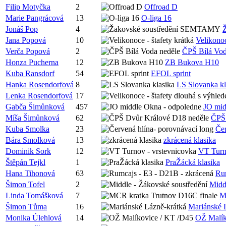
Filip Motyčka
2
Offroad D
Marie Pangrácová
13
O-liga 16
Jonáš Pop
4
Jana Popová
10
Velikonoc
Verča Popová
2
ČPŠ Bílá Vod
Honza Pucherna
12
ZB Bukova H10
Kuba Ransdorf
54
EFOL sprint
Hanka Rosendorfová
8
LS Slovanka kl
Lenka Rosendorfová
17
Gabča Šimůnková
457
JO mid
Míša Šimůnková
62
ČPŠ 
Kuba Smolka
23
Čer
Bára Smolková
13
zkrácená klasika
Dominik Sork
12
VT Turn
Štěpán Tejkl
1
PraŽácká klasika
Hana Tihonová
63
Rum
Šimon Tofel
2
Midd
Linda Tomášková
7
M
Šimon Tůma
16
Mariánské 
Monika Úlehlová
14
OŽ Malík