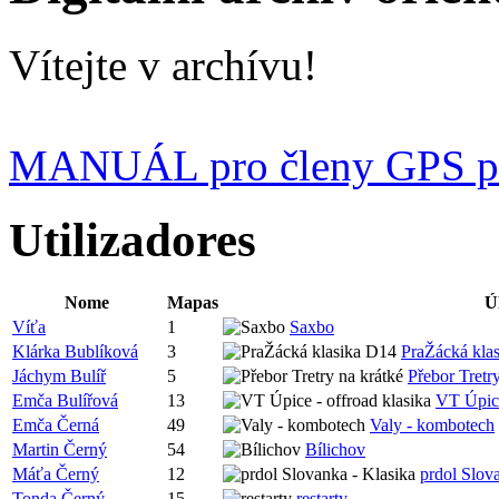
Vítejte v archívu!
MANUÁL pro členy GPS p
Utilizadores
Nome
Mapas
Ú
Víťa
1
Saxbo
Klárka Bublíková
3
PraŽácká kla
Jáchym Bulíř
5
Přebor Tretr
Emča Bulířová
13
VT Úpice
Emča Černá
49
Valy - kombotech
Martin Černý
54
Bílichov
Máťa Černý
12
prdol Slov
Tonda Černý
15
restarty