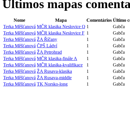
Últimos mapas coment
Nome
Mapa
Comentários
Último c
Terka Měšťanová
MČR klasika Neslovice Q
1
Gabča
Terka Měšťanová
MČR klasika Neslovice F
1
Gabča
Terka Měšťanová
ŽA Říčany
1
Gabča
Terka Měšťanová
ČPŠ Ládví
1
Gabča
Terka Měšťanová
ŽA Petrohrad
1
Gabča
Terka Měšťanová
MČR klasika-finále A
1
Gabča
Terka Měšťanová
MČR klasika-kvalifikace
1
Gabča
Terka Měšťanová
ŽA Rusava-klasika
1
Gabča
Terka Měšťanová
ŽA Rusava-middle
1
Gabča
Terka Měšťanová
TK Norsko-long
1
Gabča