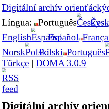
Digitální archív orienťáck
Língua:
Português
Čes
English
Español
França
Norsk
Polski
Português
Türkçe
|
DOMA 3.0.9
Digitální archív ori