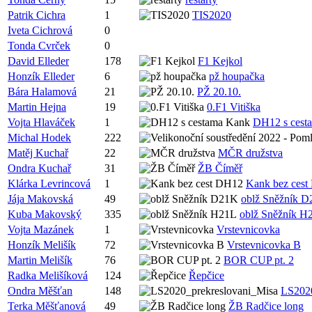
Patrik Cichra
1
TIS2020
Iveta Cichrová
0
Tonda Cvrček
0
David Elleder
178
F1 Kejkol
Honzík Elleder
6
pž houpačka
Bára Halamová
21
PŽ 20.10.
Martin Hejna
19
0.F1 Vitiška
Vojta Hlaváček
1
DH12 s cest
Michal Hodek
222
Matěj Kuchař
22
MČR družstva
Ondra Kuchař
31
ŽB Číměř
Klárka Levrincová
1
Kank bez ces
Jája Makovská
49
oblž Sněžník 
Kuba Makovský
335
oblž Sněžník H
Vojta Mazánek
1
Vrstevnicovka
Honzík Melišík
72
Vrstevnicovka B
Martin Melišík
76
BOR CUP pt. 2
Radka Melišíková
124
Řepčice
Ondra Měšťan
148
LS2020
Terka Měšťanová
49
ŽB Radčice long