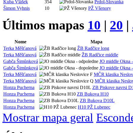
Kuba Vlášek
354
Prdol-Slovanka
Šimon Vyhnis
10
PŽ Všenory
Últimos mapas
10
|
20
|
Nome
Mapa
Terka Měšťanová
ŽB Radčice long
Terka Měšťanová
ŽB Radčice middle
Gabča Šimůnková
JO middle Okna -
Gabča Šimůnková
JO middle Okna -
Terka Měšťanová
MČR klasika Neslov
Terka Měšťanová
MČR klasika Neslo
Honza Pucherna
ZB Piskove navrsi 
Honza Pucherna
ZB Bukova H10
Honza Pucherna
ZB Bukova D10L
Honza Pucherna
H10 PŽ Lubenec
Mostrar mapa geral
Esconde